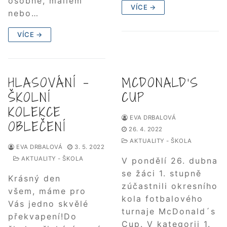
osobně, mailem
VÍCE →
nebo…
VÍCE →
HLASOVÁNÍ –
MCDONALD’S
ŠKOLNÍ
CUP
KOLEKCE
EVA DRBALOVÁ
OBLEČENÍ
26. 4. 2022
AKTUALITY - ŠKOLA
EVA DRBALOVÁ
3. 5. 2022
AKTUALITY - ŠKOLA
V pondělí 26. dubna
se žáci 1. stupně
Krásný den
zúčastnili okresního
všem, máme pro
kola fotbalového
Vás jedno skvělé
turnaje McDonald´s
překvapení!Do
Cup. V kategorii 1.