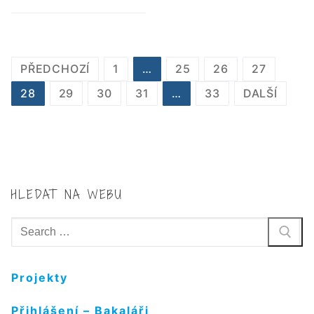
STRÁNKOVÁNÍ
PŘEDCHOZÍ
1
…
25
26
27
PŘÍSPĚVKŮ
28
29
30
31
…
33
DALŠÍ
HLEDAT NA WEBU
Hledat:
Projekty
Přihlášení – Bakaláři