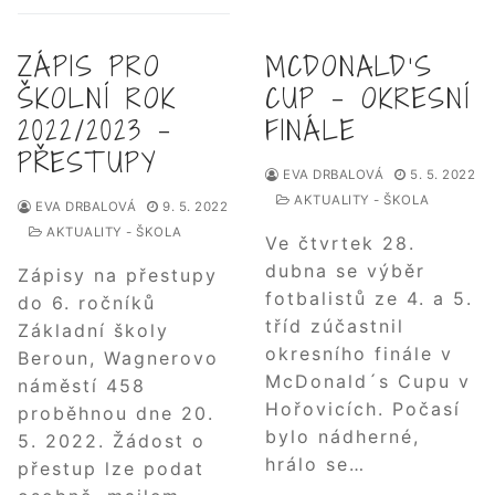
ZÁPIS PRO
MCDONALD’S
ŠKOLNÍ ROK
CUP – OKRESNÍ
2022/2023 –
FINÁLE
PŘESTUPY
EVA DRBALOVÁ
5. 5. 2022
AKTUALITY - ŠKOLA
EVA DRBALOVÁ
9. 5. 2022
AKTUALITY - ŠKOLA
Ve čtvrtek 28.
dubna se výběr
Zápisy na přestupy
fotbalistů ze 4. a 5.
do 6. ročníků
tříd zúčastnil
Základní školy
okresního finále v
Beroun, Wagnerovo
McDonald´s Cupu v
náměstí 458
Hořovicích. Počasí
proběhnou dne 20.
bylo nádherné,
5. 2022. Žádost o
hrálo se…
přestup lze podat