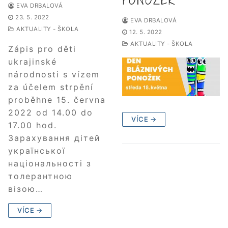
EVA DRBALOVÁ
23. 5. 2022
EVA DRBALOVÁ
AKTUALITY - ŠKOLA
12. 5. 2022
AKTUALITY - ŠKOLA
Zápis pro děti
ukrajinské
národnosti s vízem
za účelem strpění
proběhne 15. června
2022 od 14.00 do
VÍCE →
17.00 hod.
Зарахування дітей
української
національності з
толерантною
візою…
VÍCE →