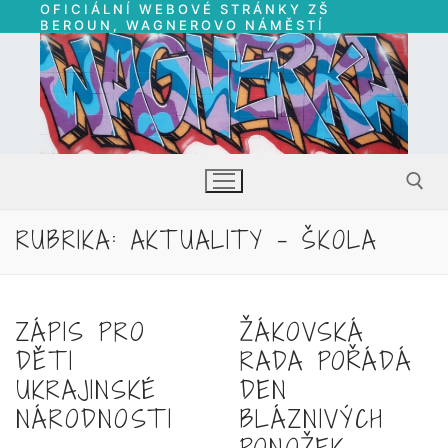
OFICIÁLNÍ WEBOVÉ STRÁNKY ZŠ
Přeskočit
BEROUN, WAGNEROVO NÁMĚSTÍ
na
obsah
RUBRIKA:
AKTUALITY – ŠKOLA
Hledat:
ZÁPIS PRO
ŽÁKOVSKÁ
DĚTI
RADA POŘÁDÁ
UKRAJINSKÉ
DEN
NÁRODNOSTI
BLÁZNIVÝCH
PONOŽEK