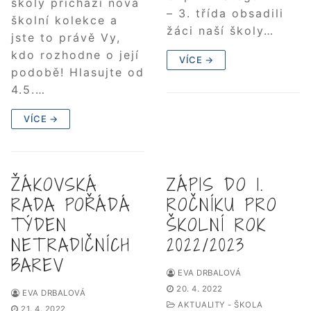
školy přichází nová
– 3. třída obsadili
školní kolekce a
žáci naší školy…
jste to právě Vy,
kdo rozhodne o její
VÍCE →
podobě! Hlasujte od
4.5.…
VÍCE →
ŽÁKOVSKÁ
ZÁPIS DO 1.
RADA POŘÁDÁ
ROČNÍKU PRO
TÝDEN
ŠKOLNÍ ROK
NETRADIČNÍCH
2022/2023
BAREV
EVA DRBALOVÁ
20. 4. 2022
EVA DRBALOVÁ
AKTUALITY - ŠKOLA
21. 4. 2022