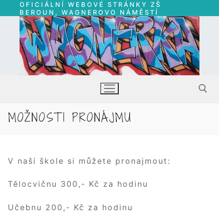
OFICIÁLNÍ WEBOVÉ STRÁNKY ZŠ
Přeskočit
BEROUN, WAGNEROVO NÁMĚSTÍ
na
obsah
MOŽNOSTI PRONÁJMU
Hledat:
V naší škole si můžete pronajmout:
Tělocvičnu 300,- Kč za hodinu
Učebnu 200,- Kč za hodinu