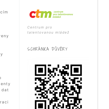
acím
Centrum pro
talentovanou mládež
veny
o
SCHRÁNKA DŮVĚRY
ky
a
o
menty
 dat
raci