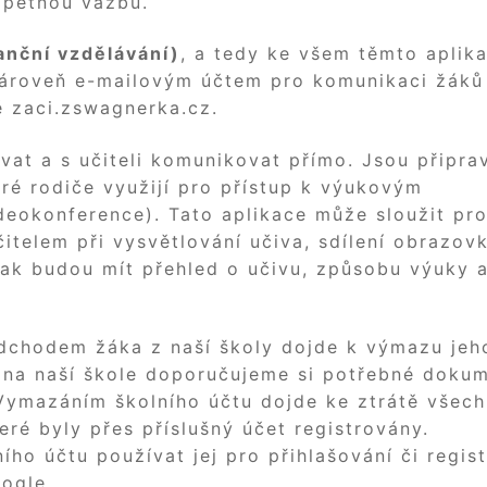
zpětnou vazbu.
tanční vzdělávání)
, a tedy ke všem těmto aplik
 zároveň e-mailovým účtem pro komunikaci žáků
ě zaci.zswagnerka.cz.
vat a s učiteli komunikovat přímo. Jsou připra
eré rodiče využijí pro přístup k výukovým
deokonference). Tato aplikace může sloužit pr
itelem při vysvětlování učiva, sdílení obrazov
tak budou mít přehled o učivu, způsobu výuky 
dchodem žáka z naší školy dojde k výmazu jeh
 na naší škole doporučujeme si potřebné doku
 Vymazáním školního účtu dojde ke ztrátě všech
eré byly přes příslušný účet registrovány.
o účtu používat jej pro přihlašování či regist
oogle.