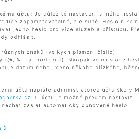
skému účtu:
Je důležité nastavení silného hesla
odiče zapamatovatelné, ale silné. Heslo nikom
vat jedno heslo pro více služeb a přístupů. Př
dy odhlásit.
 různých znaků (velkých písmen, číslic),
ky (@, &, ; a podobně). Naopak velmi slabé hesl
sahuje datum nebo jméno někoho blízkého, běžn
ému účtu napište administrátorce účtu školy M
agnerka.cz
. U účtu je možné předem nastavit
ze nechat zaslat automaticky obnovené heslo
ajů