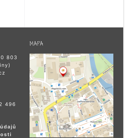
MAPA
0 803
iny)
cz
2 496
 údajů
osti