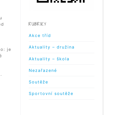
.
u
RUBRIKY
ed
Akce tříd
Aktuality – družina
o: je
é
Aktuality – škola
Nezařazené
.
Soutěže
Sportovní soutěže