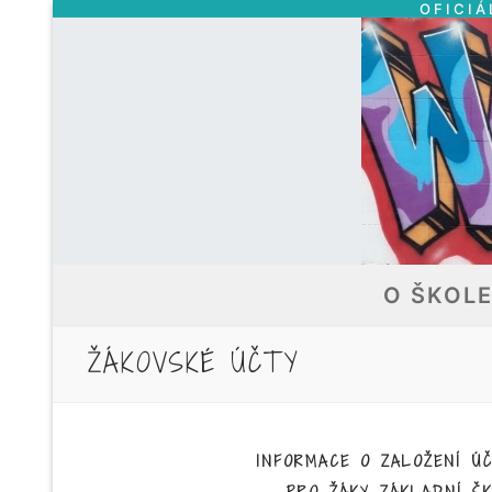
OFICIÁ
Přeskočit
na
obsah
O ŠKOL
ŽÁKOVSKÉ ÚČTY
INFORMACE O ZALOŽENÍ Ú
PRO ŽÁKY ZÁKLADNÍ Š