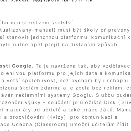
ého ministerstvem školství
ualizovany-manual) musí být školy připraveny
sí stanovit jednotnou platformu, komunikační k
bylo nutné opět přejít na distanční způsob
osti Google
. Ta je navržena tak, aby vzděláva
olehlivou platformu pro jejich data a komunika
 a větší spolehlivost, než bychom byli schopni
nabízena školám zdarma a je zcela bez reklam, c
ováván reklamními systémy Googlu. Službu bud
ezenční výuky – součástí je úložiště Disk (Driv
í materiály od učitelů a také práce žáků. Mám
í a procvičování (Kvízy), pro komunikaci a
ikace Učebna (Classroom) umožní učitelům řídit