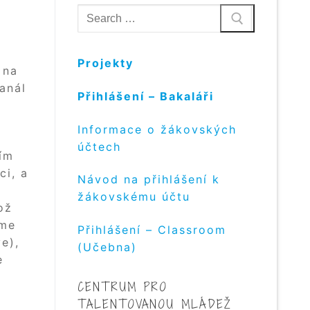
Hledat:
Projekty
 na
anál
Přihlášení – Bakaláři
Informace o žákovských
účtech
cím
ci, a
Návod na přihlášení k
žákovskému účtu
ož
eme
Přihlášení – Classroom
e),
(Učebna)
e
CENTRUM PRO
TALENTOVANOU MLÁDEŽ