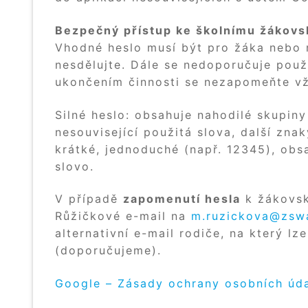
Bezpečný přístup ke školnímu žákov
Vhodné heslo musí být pro žáka nebo r
nesdělujte. Dále se nedoporučuje použí
ukončením činnosti se nezapomeňte vž
Silné heslo: obsahuje nahodilé skupiny
nesouvisející použitá slova, další zna
krátké, jednoduché (např. 12345), ob
slovo.
V případě
zapomenutí hesla
k žákovsk
Růžičkové e-mail na
m.ruzickova@zsw
alternativní e-mail rodiče, na který l
(doporučujeme).
Google – Zásady ochrany osobních úd