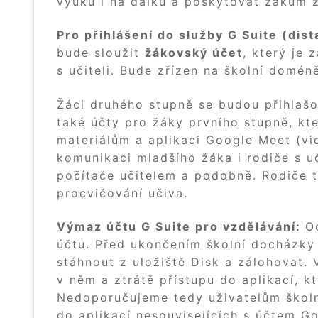
výuku i na dálku a poskytovat žákům 
Pro přihlášení do služby G Suite (dis
bude sloužit
žákovský účet
, který je
s učiteli. Bude zřízen na školní domén
Žáci druhého stupně se budou přihlašo
také účty pro žáky prvního stupně, kt
materiálům a aplikaci Google Meet (vi
komunikaci mladšího žáka i rodiče s uč
počítače učitelem a podobně. Rodiče 
procvičování učiva.
Výmaz účtu G Suite pro vzdělávání:
O
účtu. Před ukončením školní docházky
stáhnout z uložiště Disk a zálohovat.
v něm a ztrátě přístupu do aplikací, kt
Nedoporučujeme tedy uživatelům školníh
do aplikací nesouvisejících s účtem G