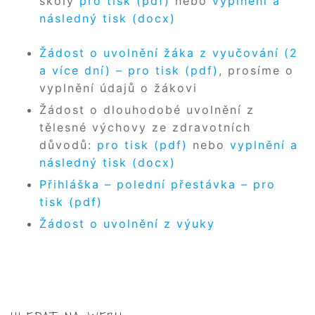
školy
pro tisk (pdf)
nebo
vyplnění a
následný tisk (docx)
Žádost o uvolnění žáka z vyučování (2
a více dní) – pro tisk (pdf)
, prosíme o
vyplnění údajů o žákovi
Žádost o dlouhodobé uvolnění z
tělesné výchovy ze zdravotních
důvodů:
pro tisk (pdf)
nebo
vyplnění a
následný tisk (docx)
Přihláška – polední přestávka – pro
tisk (pdf)
Žádost o uvolnění z výuky