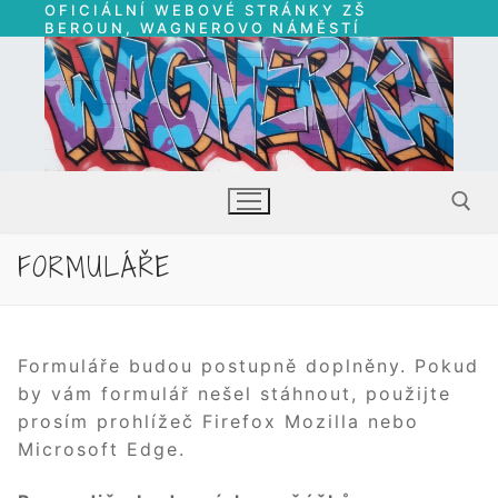
OFICIÁLNÍ WEBOVÉ STRÁNKY ZŠ
Přeskočit
BEROUN, WAGNEROVO NÁMĚSTÍ
na
obsah
FORMULÁŘE
Hledat:
Formuláře budou postupně doplněny. Pokud
by vám formulář nešel stáhnout, použijte
prosím prohlížeč Firefox Mozilla nebo
Microsoft Edge.