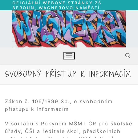
OFICIÁLNÍ WEBOVÉ STRÁNKY ZŠ
Přeskočit
BEROUN, WAGNEROVO NÁMĚSTÍ
na
obsah
SVOBODNÝ PŘÍSTUP K INFORMACÍM
Hledat:
Zákon č. 106/1999 Sb., o svobodném
přístupu k informacím
V souladu s Pokynem MŠMT ČR pro školské
úřady, ČŠI a ředitele škol, předškolních