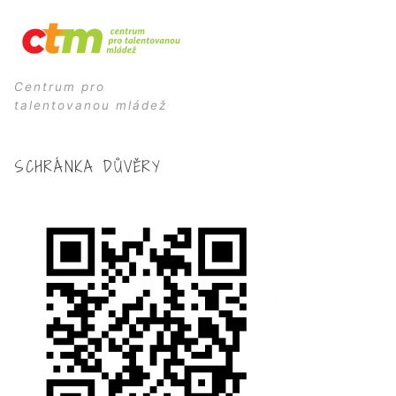
Centrum pro
talentovanou mládež
SCHRÁNKA DŮVĚRY