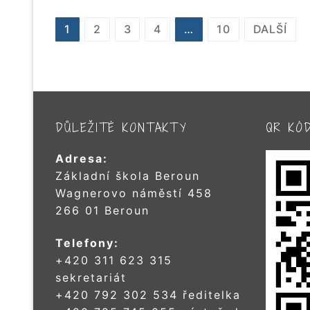
STRÁNKOVÁNÍ
1
2
3
4
…
10
DALŠÍ
PŘÍSPĚVKŮ
DŮLEŽITÉ KONTAKTY
QR KÓ
Adresa:
Základní škola Beroun
Wagnerovo náměstí 458
266 01 Beroun
Telefony:
+420 311 623 315
sekretariát
+420 792 302 534 ředitelka