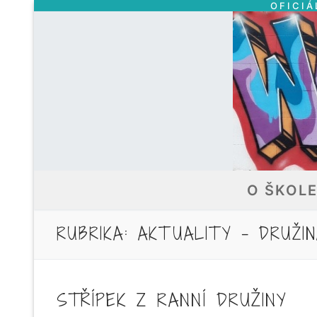
OFICIÁ
Přeskočit
na
obsah
O ŠKOL
RUBRIKA:
AKTUALITY – DRUŽIN
STŘÍPEK Z RANNÍ DRUŽINY