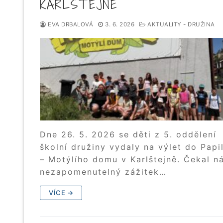
KARLŠTEJNĚ
EVA DRBALOVÁ
3. 6. 2026
AKTUALITY - DRUŽINA
Dne 26. 5. 2026 se děti z 5. oddělení
školní družiny vydaly na výlet do Papi
– Motýlího domu v Karlštejně. Čekal n
nezapomenutelný zážitek…
VÍCE →