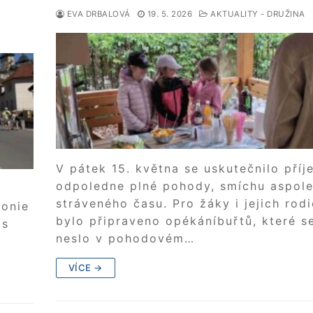
EVA DRBALOVÁ
19. 5. 2026
AKTUALITY - DRUŽINA
V pátek 15. května se uskutečnilo pří
odpoledne plné pohody, smíchu aspol
stráveného času. Pro žáky i jejich rod
lonie
bylo připraveno opékáníbuřtů, které s
ás
neslo v pohodovém…
VÍCE →