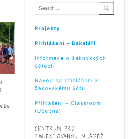
Hledat:
Projekty
Přihlášení – Bakaláři
Informace o žákovských
účtech
Návod na přihlášení k
6
žákovskému účtu
í
z
Přihlášení – Classroom
deže
(Učebna)
CENTRUM PRO
TALENTOVANOU MLÁDEŽ