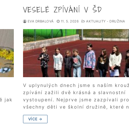
VESELÉ ZPÍVÁNÍ V ŠD
EVA DRBALOVÁ
11. 5. 2026
AKTUALITY - DRUŽINA
V uplynulých dnech jsme s naším kro
zpívání zažili dvě krásná a slavnostní
ě jak
vystoupení. Nejprve jsme zazpívali pr
všechny děti ve školní družině, které 
VÍCE →