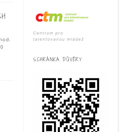
CH
Centrum pro
hod.
talentovanou mládež
00
SCHRÁNKA DŮVĚRY