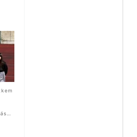
užkem
o
nás…