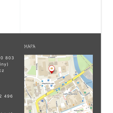
MAPA
0 803
iny)
cz
2 496