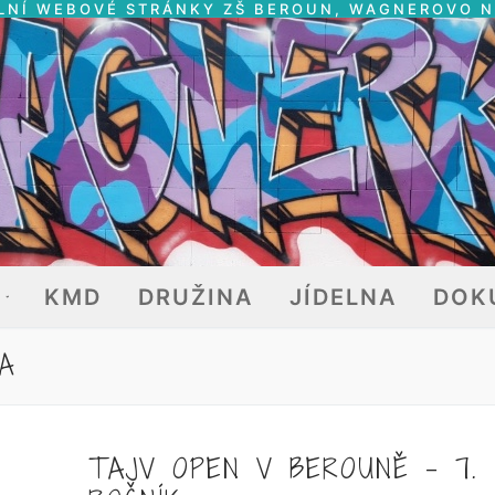
LNÍ WEBOVÉ STRÁNKY ZŠ BEROUN, WAGNEROVO 
E
KMD
DRUŽINA
JÍDELNA
DOK
A
TAJV OPEN V BEROUNĚ – 7.