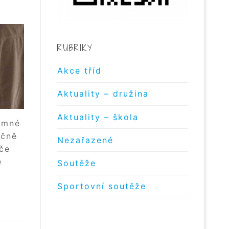
RUBRIKY
Akce tříd
Aktuality – družina
Aktuality – škola
jemné
ečně
Nezařazené
iče
e
Soutěže
Sportovní soutěže