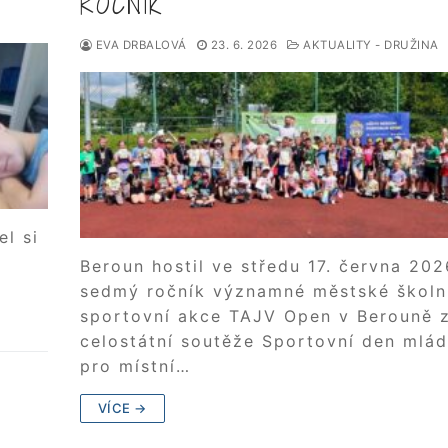
ROČNÍK
EVA DRBALOVÁ
23. 6. 2026
AKTUALITY - DRUŽINA
el si
Beroun hostil ve středu 17. června 202
sedmý ročník významné městské školn
sportovní akce TAJV Open v Berouně 
celostátní soutěže Sportovní den mlá
pro místní…
VÍCE →