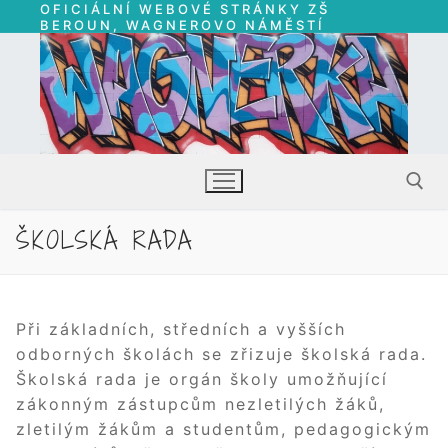
OFICIÁLNÍ WEBOVÉ STRÁNKY ZŠ
Přeskočit
BEROUN, WAGNEROVO NÁMĚSTÍ
na
obsah
ŠKOLSKÁ RADA
Hledat:
Při základních, středních a vyšších
odborných školách se zřizuje školská rada.
Školská rada je orgán školy umožňující
zákonným zástupcům nezletilých žáků,
zletilým žákům a studentům, pedagogickým