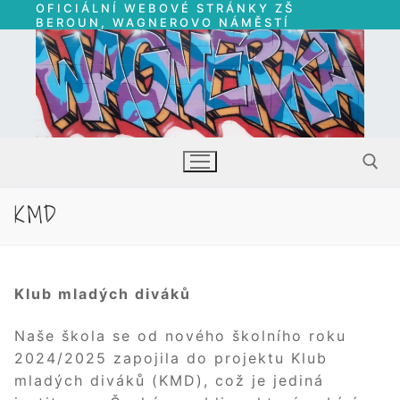
OFICIÁLNÍ WEBOVÉ STRÁNKY ZŠ
Přeskočit
BEROUN, WAGNEROVO NÁMĚSTÍ
na
obsah
KMD
Hledat:
Klub mladých diváků
Naše škola se od nového školního roku
2024/2025 zapojila do projektu Klub
mladých diváků (KMD), což je jediná