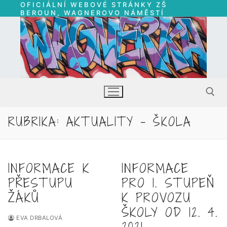
OFICIÁLNÍ WEBOVÉ STRÁNKY ZŠ
Přeskočit
BEROUN, WAGNEROVO NÁMĚSTÍ
na
obsah
RUBRIKA:
AKTUALITY – ŠKOLA
Hledat:
INFORMACE K
INFORMACE
PŘESTUPU
PRO 1. STUPEŇ
ŽÁKŮ
K PROVOZU
ŠKOLY OD 12. 4.
EVA DRBALOVÁ
2021