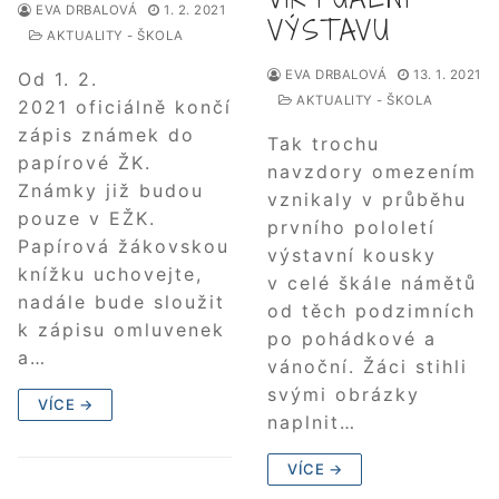
EVA DRBALOVÁ
1. 2. 2021
VÝSTAVU
AKTUALITY - ŠKOLA
EVA DRBALOVÁ
13. 1. 2021
Od 1. 2.
AKTUALITY - ŠKOLA
2021 oficiálně končí
zápis známek do
Tak trochu
papírové ŽK.
navzdory omezením
Známky již budou
vznikaly v průběhu
pouze v EŽK.
prvního pololetí
Papírová žákovskou
výstavní kousky
knížku uchovejte,
v celé škále námětů
nadále bude sloužit
od těch podzimních
k zápisu omluvenek
po pohádkové a
a…
vánoční. Žáci stihli
svými obrázky
VÍCE →
naplnit…
VÍCE →