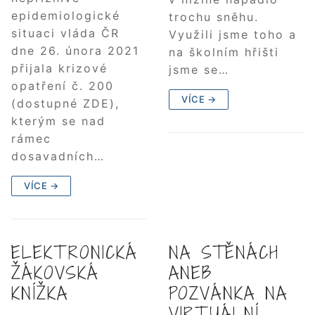
epidemiologické
trochu sněhu.
situaci vláda ČR
Využili jsme toho a
dne 26. února 2021
na školním hřišti
přijala krizové
jsme se…
opatření č. 200
VÍCE →
(dostupné ZDE),
kterým se nad
rámec
dosavadních…
VÍCE →
ELEKTRONICKÁ
NA STĚNÁCH
ŽÁKOVSKÁ
ANEB
KNÍŽKA
POZVÁNKA NA
VIRTUÁLNÍ