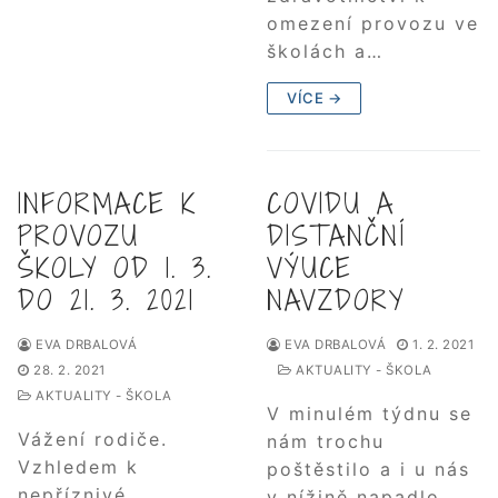
omezení provozu ve
školách a…
VÍCE →
INFORMACE K
COVIDU A
PROVOZU
DISTANČNÍ
ŠKOLY OD 1. 3.
VÝUCE
DO 21. 3. 2021
NAVZDORY
EVA DRBALOVÁ
EVA DRBALOVÁ
1. 2. 2021
28. 2. 2021
AKTUALITY - ŠKOLA
AKTUALITY - ŠKOLA
V minulém týdnu se
Vážení rodiče.
nám trochu
Vzhledem k
poštěstilo a i u nás
nepříznivé
v nížině napadlo