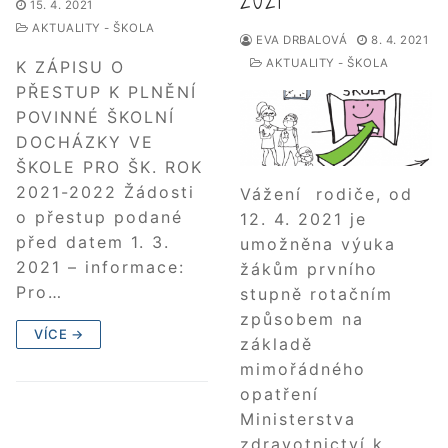
15. 4. 2021
AKTUALITY - ŠKOLA
EVA DRBALOVÁ
8. 4. 2021
AKTUALITY - ŠKOLA
K ZÁPISU O
PŘESTUP K PLNĚNÍ
POVINNÉ ŠKOLNÍ
DOCHÁZKY VE
ŠKOLE PRO ŠK. ROK
2021-2022 Žádosti
Vážení rodiče, od
o přestup podané
12. 4. 2021 je
před datem 1. 3.
umožněna výuka
2021 – informace:
žákům prvního
Pro…
stupně rotačním
způsobem na
VÍCE →
základě
mimořádného
opatření
Ministerstva
zdravotnictví k