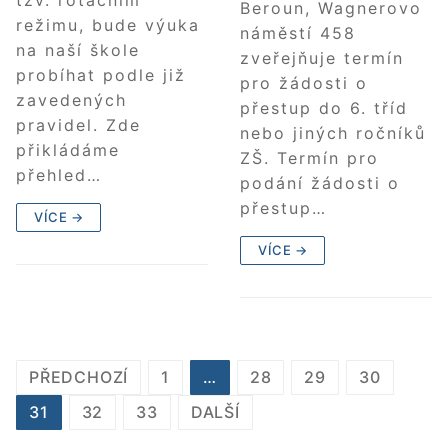
tzv. rotačním
Beroun, Wagnerovo
režimu, bude výuka
náměstí 458
na naší škole
zveřejňuje termín
probíhat podle již
pro žádosti o
zavedených
přestup do 6. tříd
pravidel. Zde
nebo jiných ročníků
přikládáme
ZŠ. Termín pro
přehled…
podání žádosti o
přestup…
VÍCE →
VÍCE →
STRÁNKOVÁNÍ
PŘEDCHOZÍ
1
…
28
29
30
PŘÍSPĚVKŮ
31
32
33
DALŠÍ