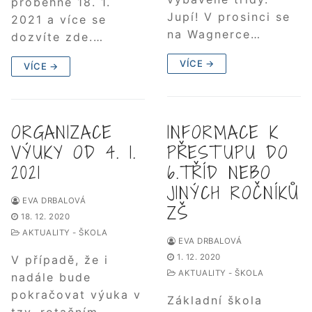
proběhne 18. 1.
Jupí! V prosinci se
2021 a více se
na Wagnerce…
dozvíte zde.…
VÍCE →
VÍCE →
ORGANIZACE
INFORMACE K
VÝUKY OD 4. 1.
PŘESTUPU DO
2021
6.TŘÍD NEBO
JINÝCH ROČNÍKŮ
EVA DRBALOVÁ
ZŠ
18. 12. 2020
AKTUALITY - ŠKOLA
EVA DRBALOVÁ
1. 12. 2020
V případě, že i
AKTUALITY - ŠKOLA
nadále bude
pokračovat výuka v
Základní škola