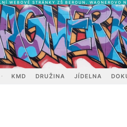
LNÍ WEBOVÉ STRÁNKY ZŠ BEROUN, WAGNEROVO 
E
KMD
DRUŽINA
JÍDELNA
DOK