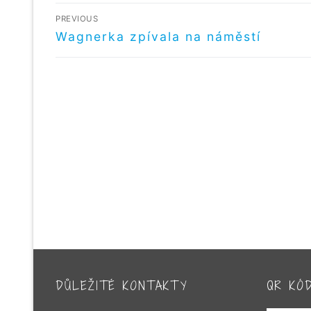
NAVIGACE
PREVIOUS
PRO
Předchozí
Wagnerka zpívala na náměstí
příspěvek
PŘÍSPĚVEK
DŮLEŽITÉ KONTAKTY
QR KÓ