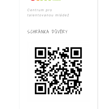
Centrum pro
talentovanou mládež
SCHRÁNKA DŮVĚRY