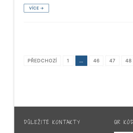
VÍCE →
STRÁNKOVÁNÍ
PŘEDCHOZÍ
1
…
46
47
48
PŘÍSPĚVKŮ
DŮLEŽITÉ KONTAKTY
QR KÓ