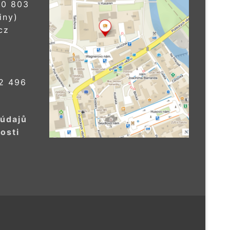
0 803
iny)
cz
2 496
 údajů
osti