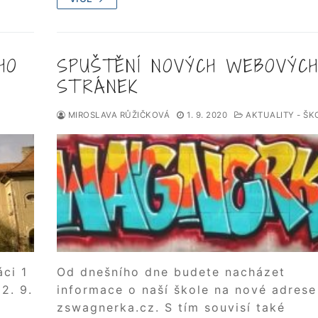
HO
SPUŠTĚNÍ NOVÝCH WEBOVÝC
STRÁNEK
MIROSLAVA RŮŽIČKOVÁ
1. 9. 2020
AKTUALITY - ŠK
áci 1
Od dnešního dne budete nacházet
2. 9.
informace o naší škole na nové adrese
zswagnerka.cz. S tím souvisí také