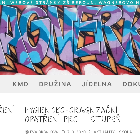
LNÍ WEBOVÉ STRÁNKY ZŠ BEROUN, WAGNEROVO 
E
KMD
DRUŽINA
JÍDELNA
DOK
ŘENÍ
HYGIENICKO-ORAGNIZAČNÍ
OPATŘENÍ PRO 1. STUPEŇ
EVA DRBALOVÁ
17. 9. 2020
AKTUALITY - ŠKOLA