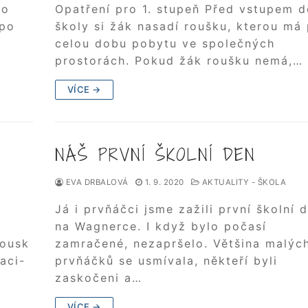
do
Opatření pro 1. stupeň Před vstupem d
 po
školy si žák nasadí roušku, kterou má
celou dobu pobytu ve společných
prostorách. Pokud žák roušku nemá,…
VÍCE →
NÁŠ PRVNÍ ŠKOLNÍ DEN
EVA DRBALOVÁ
1. 9. 2020
AKTUALITY - ŠKOLA
Já i prvňáčci jsme zažili první školní 
na Wagnerce. I když bylo počasí
rousk
zamračené, nezapršelo. Většina malýc
aci-
prvňáčků se usmívala, někteří byli
zaskočeni a…
VÍCE →