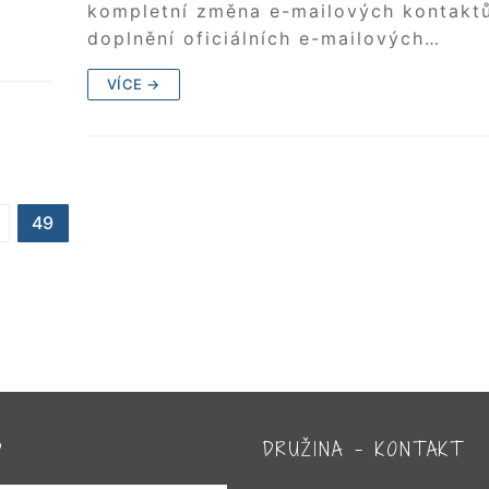
kompletní změna e-mailových kontakt
doplnění oficiálních e-mailových…
VÍCE →
49
D
DRUŽINA – KONTAKT