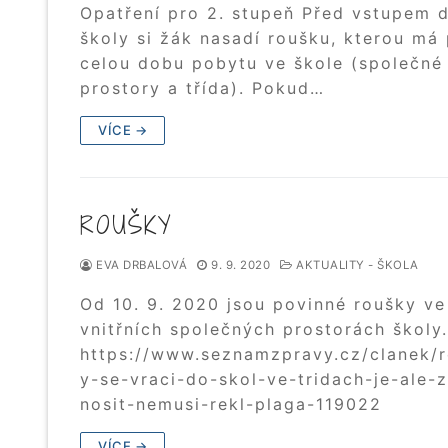
Opatření pro 2. stupeň Před vstupem 
školy si žák nasadí roušku, kterou má
celou dobu pobytu ve škole (společné
prostory a třída). Pokud…
VÍCE →
ROUŠKY
EVA DRBALOVÁ
9. 9. 2020
AKTUALITY - ŠKOLA
Od 10. 9. 2020 jsou povinné roušky ve
vnitřních společných prostorách školy.
https://www.seznamzpravy.cz/clanek/
y-se-vraci-do-skol-ve-tridach-je-ale-z
nosit-nemusi-rekl-plaga-119022
VÍCE →