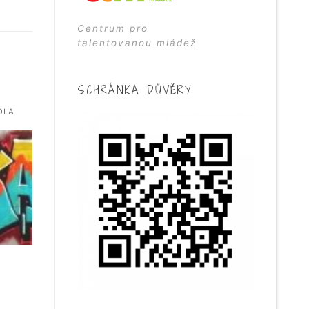
Centrum pro
talentovanou mládež
H
SCHRÁNKA DŮVĚRY
OLA