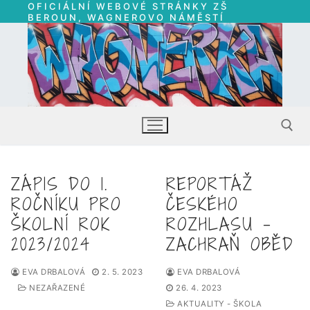
OFICIÁLNÍ WEBOVÉ STRÁNKY ZŠ
Přeskočit
BEROUN, WAGNEROVO NÁMĚSTÍ
na
obsah
ZÁPIS DO 1.
REPORTÁŽ
Hledat:
ROČNÍKU PRO
ČESKÉHO
ŠKOLNÍ ROK
ROZHLASU –
2023/2024
ZACHRAŇ OBĚD
EVA DRBALOVÁ
2. 5. 2023
EVA DRBALOVÁ
NEZAŘAZENÉ
26. 4. 2023
AKTUALITY - ŠKOLA