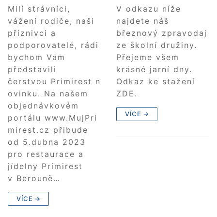
Milí strávníci,
V odkazu níže
vážení rodiče, naši
najdete náš
příznivci a
březnový zpravodaj
podporovatelé, rádi
ze školní družiny.
bychom Vám
Přejeme všem
představili
krásné jarní dny.
čerstvou Primirest n
Odkaz ke stažení
ovinku. Na našem
ZDE.
objednávkovém
VÍCE →
portálu www.MujPri
mirest.cz přibude
od 5.dubna 2023
pro restaurace a
jídelny Primirest
v Berouně…
VÍCE →