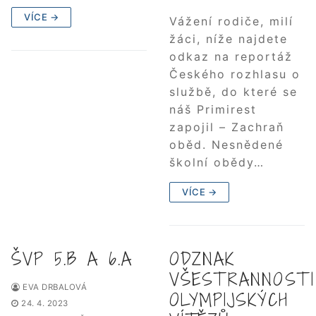
VÍCE →
Vážení rodiče, milí
žáci, níže najdete
odkaz na reportáž
Českého rozhlasu o
službě, do které se
náš Primirest
zapojil – Zachraň
oběd. Nesnědené
školní obědy…
VÍCE →
ŠVP 5.B A 6.A
ODZNAK
VŠESTRANNOSTI
EVA DRBALOVÁ
OLYMPIJSKÝCH
24. 4. 2023