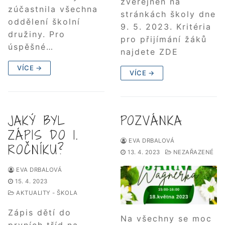
zveřejněn na
zúčastnila všechna
stránkách školy dne
oddělení školní
9. 5. 2023. Kritéria
družiny. Pro
pro přijímání žáků
úspěšné…
najdete ZDE
VÍCE →
VÍCE →
JAKÝ BYL
POZVÁNKA
ZÁPIS DO 1.
EVA DRBALOVÁ
ROČNÍKU?
13. 4. 2023
NEZAŘAZENÉ
EVA DRBALOVÁ
15. 4. 2023
AKTUALITY - ŠKOLA
Zápis dětí do
Na všechny se moc