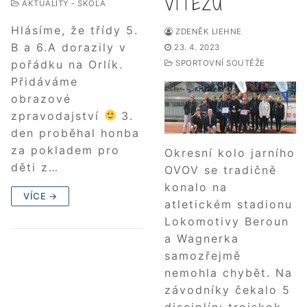
VÍTĚZŮ
AKTUALITY - ŠKOLA
Hlásíme, že třídy 5.
ZDENĚK LIEHNE
B a 6.A dorazily v
23. 4. 2023
pořádku na Orlík.
SPORTOVNÍ SOUTĚŽE
Přidáváme
obrazové
zpravodajství
3.
den proběhal honba
za pokladem pro
Okresní kolo jarního
děti z…
OVOV se tradičně
konalo na
VÍCE →
atletickém stadionu
Lokomotivy Beroun
a Wagnerka
samozřejmě
nemohla chybět. Na
závodníky čekalo 5