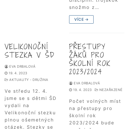
disciplín: trojskok
snožmo z…
VÍCE →
VELIKONOČNÍ
PŘESTUPY
STEZKA V ŠD
ŽÁKŮ PRO
ŠKOLNÍ ROK
EVA DRBALOVÁ
2023/2024
19. 4. 2023
AKTUALITY - DRUŽINA
EVA DRBALOVÁ
19. 4. 2023
NEZAŘAZENÉ
Ve středu 12. 4.
jsme se s dětmi ŠD
Počet volných míst
vydali na
na přestupy pro
Velikonoční stezku
školní rok
plnou ošemetných
2023/2024 bude
otázek. Stezky se