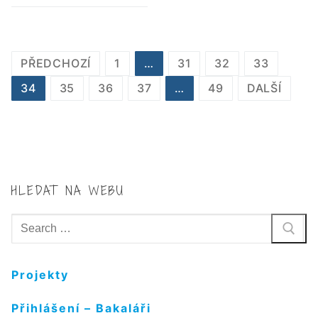
STRÁNKOVÁNÍ
PŘEDCHOZÍ
1
…
31
32
33
PŘÍSPĚVKŮ
34
35
36
37
…
49
DALŠÍ
HLEDAT NA WEBU
Hledat:
Projekty
Přihlášení – Bakaláři