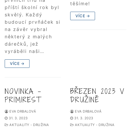
prvních tříd na
těšíme!
příští školní rok byl
skvělý. Každý
VÍCE →
budoucí prvňáček si
na závěr vybral
některý z malých
dárečků, jež
vyráběli naši…
VÍCE →
NOVINKA –
BŘEZEN 2023 V
PRIMIREST
DRUŽINĚ
EVA DRBALOVÁ
EVA DRBALOVÁ
31. 3. 2023
31. 3. 2023
AKTUALITY - DRUŽINA
AKTUALITY - DRUŽINA