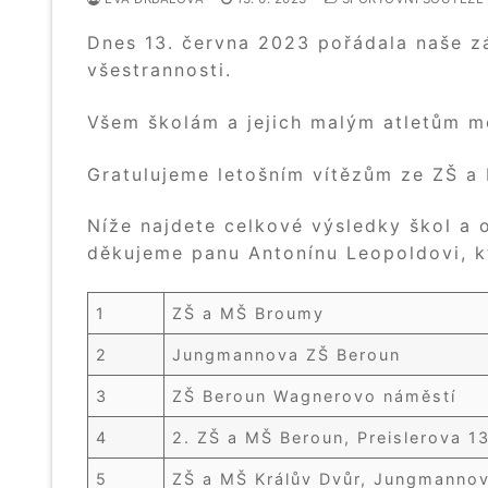
Dnes 13. června 2023 pořádala naše zá
všestrannosti.
Všem školám a jejich malým atletům m
Gratulujeme letošním vítězům ze ZŠ a
Níže najdete celkové výsledky škol a
děkujeme panu Antonínu Leopoldovi, k
1
ZŠ a MŠ Broumy
2
Jungmannova ZŠ Beroun
3
ZŠ Beroun Wagnerovo náměstí
4
2. ZŠ a MŠ Beroun, Preislerova 1
5
ZŠ a MŠ Králův Dvůr, Jungmanno