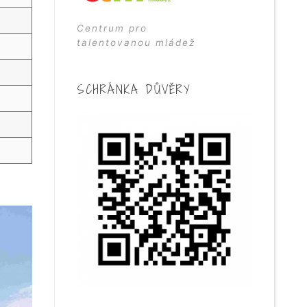
Centrum pro
talentovanou mládež
SCHRÁNKA DŮVĚRY