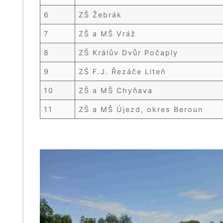
6
ZŠ Žebrák
7
ZŠ a MŠ Vráž
8
ZŠ Králův Dvůr Počaply
9
ZŠ F.J. Řezáče Liteň
10
ZŠ a MŠ Chyňava
11
ZŠ a MŠ Újezd, okres Beroun