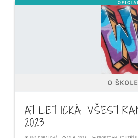
OFICIÁ
Přeskočit
na
obsah
O ŠKOL
ATLETICKÁ VŠESTRA
2023
EVA DRBALOVÁ
13. 6. 2023
SPORTOVNÍ SOUTĚŽE