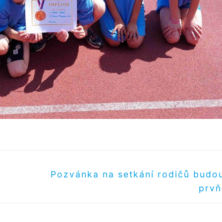
Další
Pozvánka na setkání rodičů budo
příspěvek
prvň