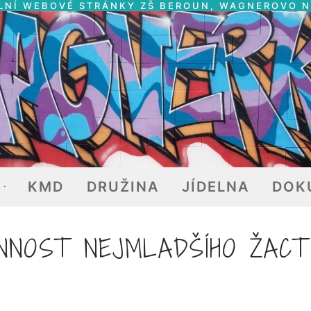
LNÍ WEBOVÉ STRÁNKY ZŠ BEROUN, WAGNEROVO 
E
KMD
DRUŽINA
JÍDELNA
DOK
NNOST NEJMLADŠÍHO ŽAC