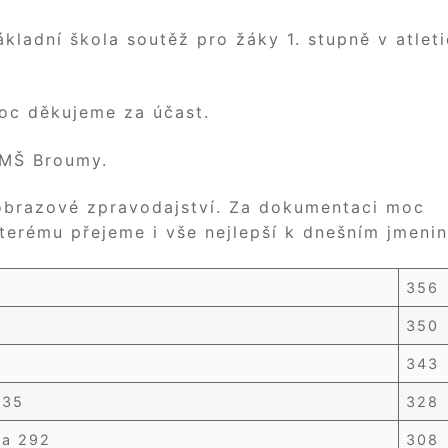
kladní škola soutěž pro žáky 1. stupně v atlet
oc děkujeme za účast.
 MŠ Broumy.
 obrazové zpravodajství. Za dokumentaci moc
terému přejeme i vše nejlepší k dnešním jmeni
356
350
343
335
328
va 292
308