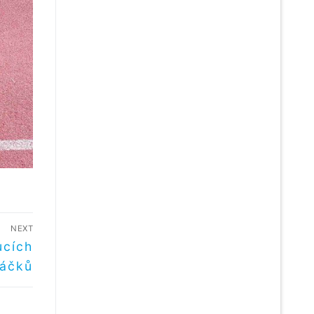
NEXT
ucích
áčků