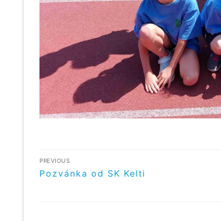
NAVIGACE
PREVIOUS
PRO
Předchozí
Pozvánka od SK Kelti
příspěvek
PŘÍSPĚVEK