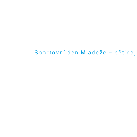
Další
Sportovní den Mládeže – pětiboj
příspěvek