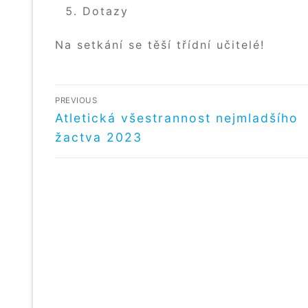
Dotazy
Na setkání se těší třídní učitelé!
NAVIGACE
PREVIOUS
PRO
Předchozí
Atletická všestrannost nejmladšího
příspěvek
žactva 2023
PŘÍSPĚVEK