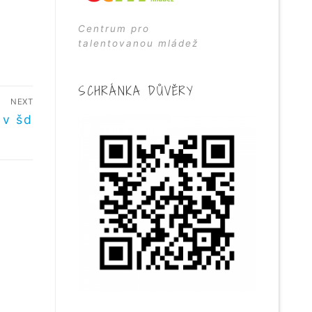
Centrum pro
talentovanou mládež
SCHRÁNKA DŮVĚRY
NEXT
 v šd