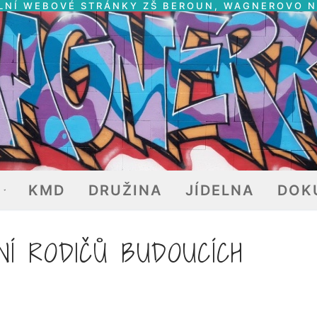
LNÍ WEBOVÉ STRÁNKY ZŠ BEROUN, WAGNEROVO 
E
KMD
DRUŽINA
JÍDELNA
DOK
Í RODIČŮ BUDOUCÍCH