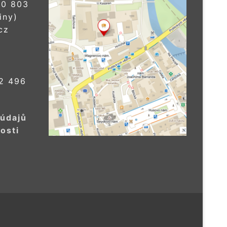
0 803
iny)
cz
2 496
 údajů
osti