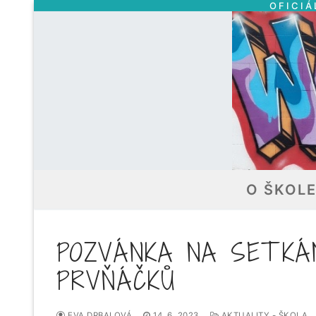
OFICIÁ
Přeskočit
na
obsah
O ŠKOL
POZVÁNKA NA SETKÁN
PRVŇÁČKŮ
EVA DRBALOVÁ
14. 6. 2023
AKTUALITY - ŠKOLA