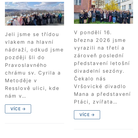
V pondělí 16.
Jeli jsme se třídou
března 2026 jsme
vlakem na hlavní
vyrazili na třetí a
nádraží, odkud jsme
zároveň poslední
později šli do
představení letošní
Pravoslavného
divadelní sezóny.
chrámu sv. Cyrila a
Čekalo nás
Metoděje v
Vršovické divadlo
Resslově ulici, kde
Mana a představení
nám v…
Ptáci, zvířata…
VÍCE →
VÍCE →