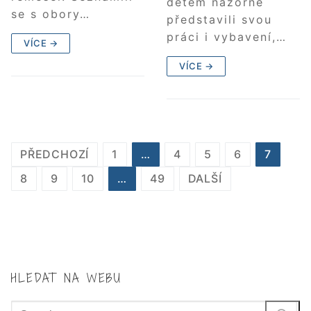
dětem názorně
se s obory…
představili svou
práci i vybavení,…
VÍCE →
VÍCE →
STRÁNKOVÁNÍ
PŘEDCHOZÍ
1
…
4
5
6
7
PŘÍSPĚVKŮ
8
9
10
…
49
DALŠÍ
HLEDAT NA WEBU
Hledat: