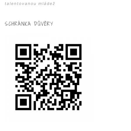
talentovanou mládež
SCHRÁNKA DŮVĚRY