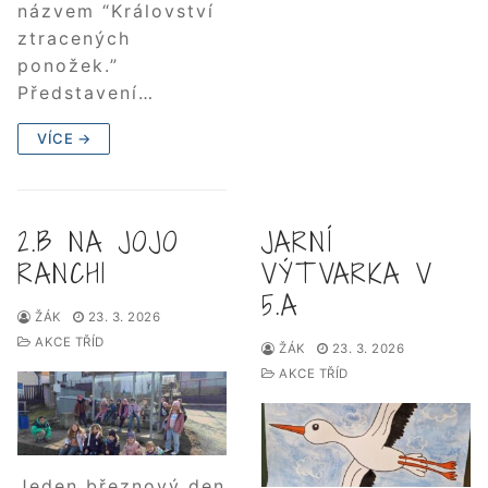
názvem “Království
ztracených
ponožek.”
Představení…
VÍCE →
2.B NA JOJO
JARNÍ
RANCHI
VÝTVARKA V
5.A
ŽÁK
23. 3. 2026
AKCE TŘÍD
ŽÁK
23. 3. 2026
AKCE TŘÍD
Jeden březnový den