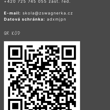
+420 725 745 055 zást. řed.
E-mail:
skola@zswagnerka.cz
Datová schránka:
adxmjpn
QR KÓD