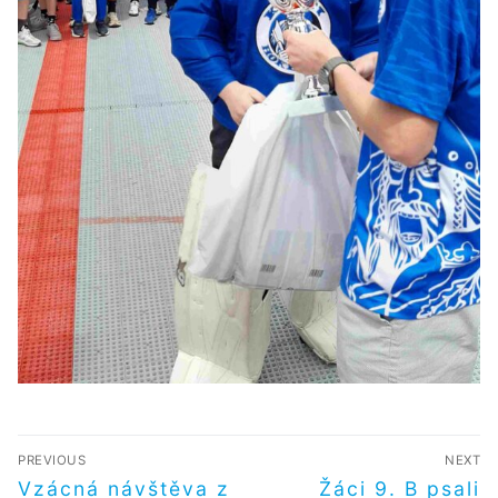
NAVIGACE
PREVIOUS
NEXT
PRO
Předchozí
Další
Vzácná návštěva z
Žáci 9. B psali