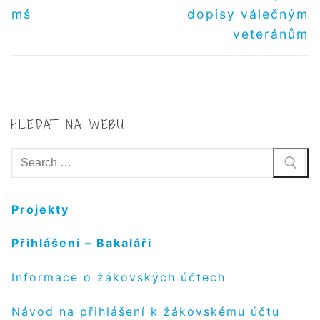
příspěvek
příspěvek
PŘÍSPĚVEK
mš
dopisy válečným
veteránům
HLEDAT NA WEBU
Hledat:
Projekty
Přihlášení – Bakaláři
Informace o žákovských účtech
Návod na přihlášení k žákovskému účtu