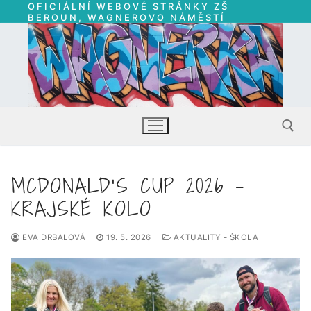
OFICIÁLNÍ WEBOVÉ STRÁNKY ZŠ
Přeskočit
BEROUN, WAGNEROVO NÁMĚSTÍ
na
obsah
MCDONALD’S CUP 2026 –
Hledat:
KRAJSKÉ KOLO
EVA DRBALOVÁ
19. 5. 2026
AKTUALITY - ŠKOLA