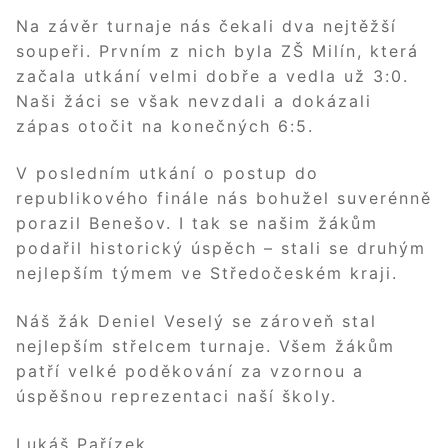
Na závěr turnaje nás čekali dva nejtěžší
soupeři. Prvním z nich byla ZŠ Milín, která
začala utkání velmi dobře a vedla už 3:0.
Naši žáci se však nevzdali a dokázali
zápas otočit na konečných 6:5.
V posledním utkání o postup do
republikového finále nás bohužel suverénně
porazil Benešov. I tak se našim žákům
podařil historický úspěch – stali se druhým
nejlepším týmem ve Středočeském kraji.
Náš žák Deniel Veselý se zároveň stal
nejlepším střelcem turnaje. Všem žákům
patří velké poděkování za vzornou a
úspěšnou reprezentaci naší školy.
Lukáš Pařízek