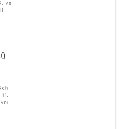
5. ve
li
ČŮ
tých
 11.
avní