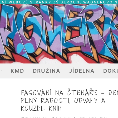
LNÍ WEBOVÉ STRÁNKY ZŠ BEROUN, WAGNEROVO 
E
KMD
DRUŽINA
JÍDELNA
DOK
PASOVÁNÍ NA ČTENÁŘE – DE
PLNÝ RADOSTI, ODVAHY A
KOUZEL KNIH