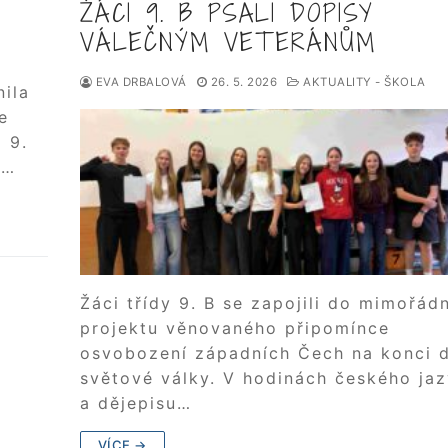
ŽÁCI 9. B PSALI DOPISY
VÁLEČNÝM VETERÁNŮM
EVA DRBALOVÁ
26. 5. 2026
AKTUALITY - ŠKOLA
nila
e
 9.
m…
Žáci třídy 9. B se zapojili do mimořád
projektu věnovaného připomínce
osvobození západních Čech na konci 
světové války. V hodinách českého ja
a dějepisu…
VÍCE →