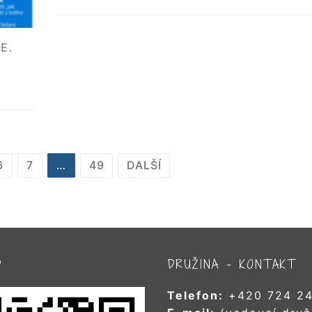
E.
6
7
…
49
DALŠÍ
D
DRUŽINA – KONTAKT
Telefon:
+420 724 24