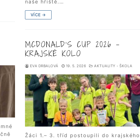
naše hřiště.…
VÍCE →
MCDONALD’S CUP 2026 –
KRAJSKÉ KOLO
EVA DRBALOVÁ
19. 5. 2026
AKTUALITY - ŠKOLA
jemné
ečně
Žáci 1.– 3. tříd postoupili do krajskéh