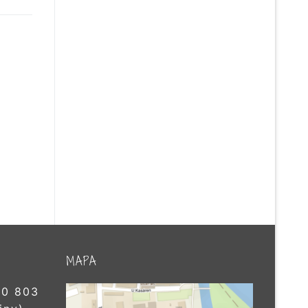
MAPA
0 803