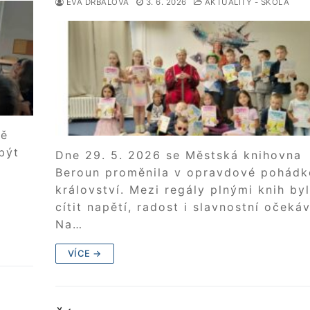
EVA DRBALOVÁ
3. 6. 2026
AKTUALITY - ŠKOLA
ně
být
Dne 29. 5. 2026 se Městská knihovna
Beroun proměnila v opravdové pohádk
království. Mezi regály plnými knih by
cítit napětí, radost i slavnostní očekáv
Na…
VÍCE →