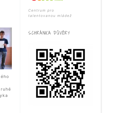
Centrum pro
talentovanou mládež
SCHRÁNKA DŮVĚRY
ného
druhé
zyka