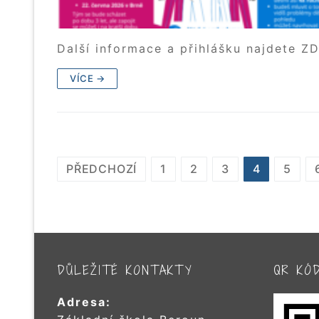
Další informace a přihlášku najdete ZD
VÍCE →
STRÁNKOVÁNÍ
PŘEDCHOZÍ
1
2
3
4
5
PŘÍSPĚVKŮ
DŮLEŽITÉ KONTAKTY
QR KÓ
Adresa: