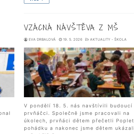
VZÁCNÁ NÁVŠTĚVA Z MŠ
EVA DRBALOVÁ
19. 5. 2026
AKTUALITY - ŠKOLA
V pondělí 18. 5. nás navštívili budoucí
onal
prvňáčci. Společně jsme pracovali na
úkolech, prvňáci dětem přečetli Pople
pohádku a nakonec jsme dětem ukázal