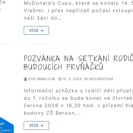
iče
McDonald’s Cupu, které se konalo 14. 
e
Vlašimi. I přes nepřízeň počasí vstoupi
naši žáci do…
VÍCE →
POZVÁNKA NA SETKÁNÍ RODI
BUDOUCÍCH PRVŇÁČKŮ
EVA DRBALOVÁ
15. 5. 2026
NEZAŘAZENÉ
Informační schůzka s rodiči dětí přija
do 1. ročníku se bude konat ve čtvrtek
června 2026 v 16,30 hod. v přízemí hl
budovy ZŠ Beroun,…
VÍCE →