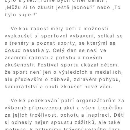
bylo slyšet: „Tohle bych chtěl dělat!“,
„Můžu si to zkusit ještě jednou?“ nebo „To
bylo super!“
Velkou radost měly děti z možnosti
vyzkoušet si sportovní vybavení, setkat se
s trenéry a poznat sporty, se kterými se
dosud nesetkaly. Celý den se nesl ve
znamení radosti z pohybu a nových
zkušeností. Festival sportu ukázal dětem,
že sport není jen o výsledcích a medailích,
ale především o zábavě, zdravém pohybu,
kamarádství a chuti zkoušet nové věci.
Velké poděkování patří organizátorům za
výborně připravenou akci a všem trenérům
za jejich trpělivost, ochotu a inspiraci. Děti
si odnesly nejen spoustu zážitků, ale také
motivaci k aktivnímu trávení volného času.