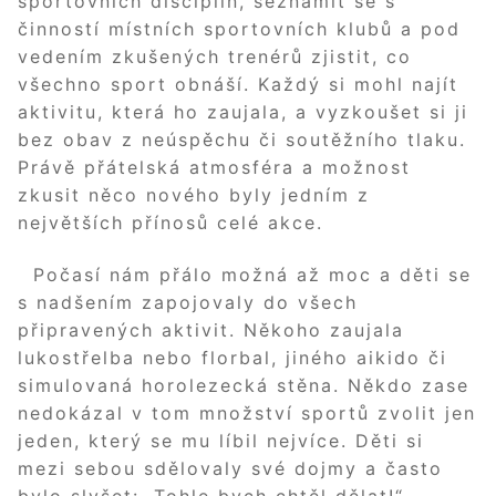
sportovních disciplín, seznámit se s
činností místních sportovních klubů a pod
vedením zkušených trenérů zjistit, co
všechno sport obnáší. Každý si mohl najít
aktivitu, která ho zaujala, a vyzkoušet si ji
bez obav z neúspěchu či soutěžního tlaku.
Právě přátelská atmosféra a možnost
zkusit něco nového byly jedním z
největších přínosů celé akce.
Počasí nám přálo možná až moc a děti se
s nadšením zapojovaly do všech
připravených aktivit. Někoho zaujala
lukostřelba nebo florbal, jiného aikido či
simulovaná horolezecká stěna. Někdo zase
nedokázal v tom množství sportů zvolit jen
jeden, který se mu líbil nejvíce. Děti si
mezi sebou sdělovaly své dojmy a často