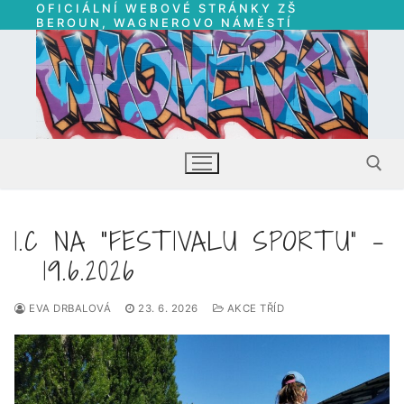
OFICIÁLNÍ WEBOVÉ STRÁNKY ZŠ
Přeskočit
BEROUN, WAGNEROVO NÁMĚSTÍ
na
obsah
1.C NA “FESTIVALU SPORTU” –
Hledat:
19.6.2026
EVA DRBALOVÁ
23. 6. 2026
AKCE TŘÍD