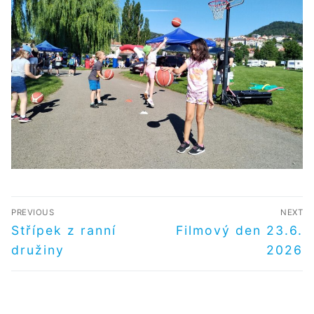
NAVIGACE
PREVIOUS
NEXT
PRO
Předchozí
Další
Střípek z ranní
Filmový den 23.6.
příspěvek
příspěvek
PŘÍSPĚVEK
družiny
2026