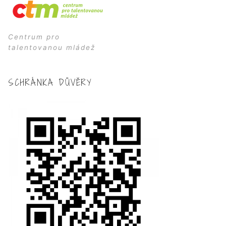
Centrum pro
talentovanou mládež
SCHRÁNKA DŮVĚRY