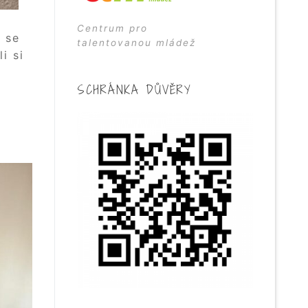
Centrum pro
o se
talentovanou mládež
i si
SCHRÁNKA DŮVĚRY