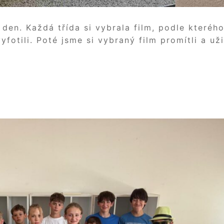
 den. Každá třída si vybrala film, podle kteréh
fotili. Poté jsme si vybraný film promítli a užil