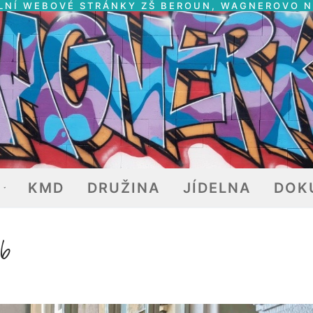
LNÍ WEBOVÉ STRÁNKY ZŠ BEROUN, WAGNEROVO 
E
KMD
DRUŽINA
JÍDELNA
DOK
6