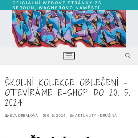
OFICIÁLNÍ WEBOVÉ STRÁNKY ZŠ
Přeskočit
BEROUN, WAGNEROVO NÁMĚSTÍ
na
obsah
ŠKOLNÍ KOLEKCE OBLEČENÍ –
Hledat:
OTEVÍRÁME E-SHOP DO 20. 5.
2024
EVA DRBALOVÁ
6. 5. 2024
AKTUALITY - DRUŽINA