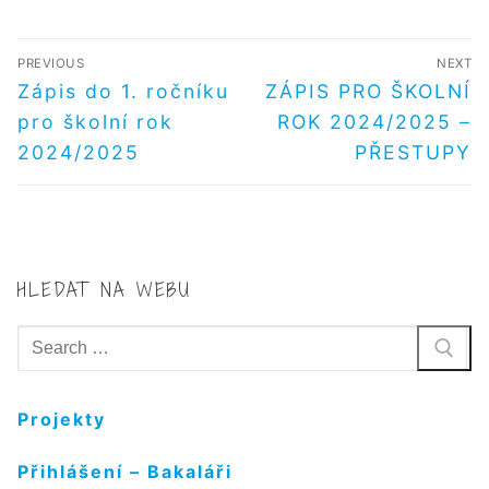
NAVIGACE
PREVIOUS
NEXT
PRO
Předchozí
Další
Zápis do 1. ročníku
ZÁPIS PRO ŠKOLNÍ
příspěvek
příspěvek
PŘÍSPĚVEK
pro školní rok
ROK 2024/2025 –
2024/2025
PŘESTUPY
HLEDAT NA WEBU
Hledat:
Projekty
Přihlášení – Bakaláři