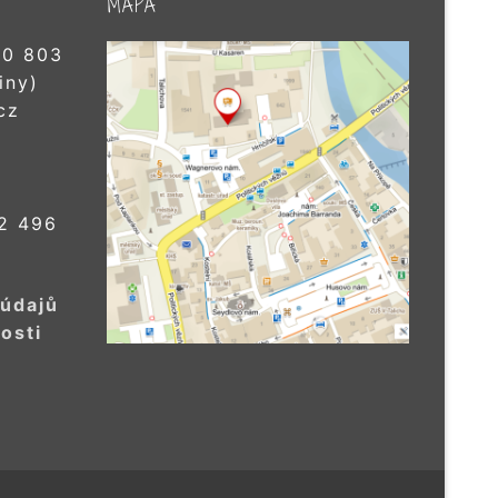
MAPA
0 803
iny)
cz
2 496
 údajů
osti