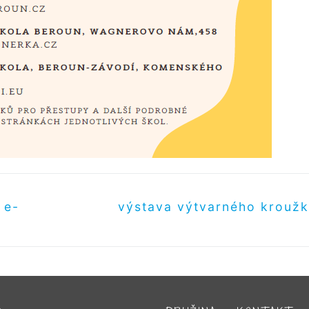
Další
 e-
výstava výtvarného krouž
příspěvek