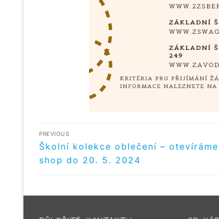
NAVIGACE
PREVIOUS
PRO
Předchozí
Školní kolekce oblečení – otevíráme
příspěvek
shop do 20. 5. 2024
PŘÍSPĚVEK