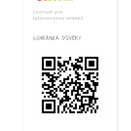
Centrum pro
talentovanou mládež
SCHRÁNKA DŮVĚRY