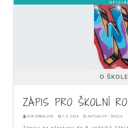
OFICIÁ
Přeskočit
na
obsah
O ŠKOL
ZÁPIS PRO ŠKOLNÍ RO
EVA DRBALOVÁ
7. 5. 2024
AKTUALITY - ŠKOLA
Zápisy na přestupy do 6. ročníků Zák