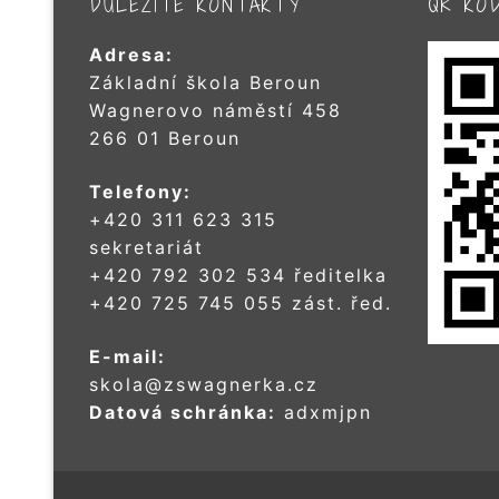
DŮLEŽITÉ KONTAKTY
QR KÓ
Adresa:
Základní škola Beroun
Wagnerovo náměstí 458
266 01 Beroun
Telefony:
+420 311 623 315
sekretariát
+420 792 302 534 ředitelka
+420 725 745 055 zást. řed.
E-mail:
skola@zswagnerka.cz
Datová schránka:
adxmjpn