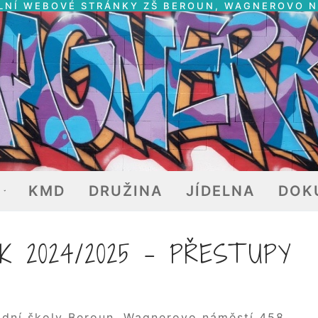
LNÍ WEBOVÉ STRÁNKY ZŠ BEROUN, WAGNEROVO 
E
KMD
DRUŽINA
JÍDELNA
DOK
K 2024/2025 – PŘESTUPY
ladní školy Beroun, Wagnerovo náměstí 458