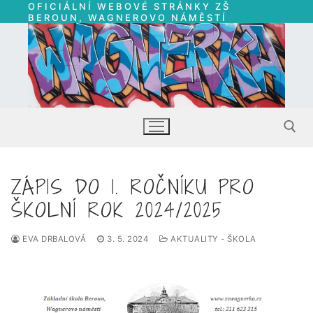
OFICIÁLNÍ WEBOVÉ STRÁNKY ZŠ
Přeskočit
BEROUN, WAGNEROVO NÁMĚSTÍ
na
obsah
ZÁPIS DO 1. ROČNÍKU PRO
Hledat:
ŠKOLNÍ ROK 2024/2025
EVA DRBALOVÁ
3. 5. 2024
AKTUALITY - ŠKOLA