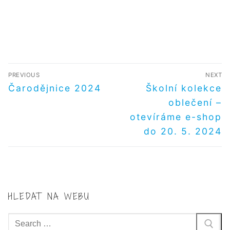
NAVIGACE
PREVIOUS
NEXT
PRO
Předchozí
Další
Čarodějnice 2024
Školní kolekce
příspěvek
příspěvek
PŘÍSPĚVEK
oblečení –
otevíráme e-shop
do 20. 5. 2024
HLEDAT NA WEBU
Hledat: