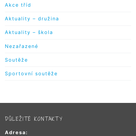
Akce tříd
Aktuality – družina
Aktuality – škola
Nezařazené
Soutěže
Sportovní soutěže
DŮLEŽITÉ KONTAKTY
Adresa: