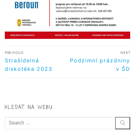
NAVIGACE
PREVIOUS
NEXT
PRO
Předchozí
Další
Strašidelná
Podzimní prázdniny
příspěvek
příspěvek
PŘÍSPĚVEK
diskotéka 2023
v ŠD
HLEDAT NA WEBU
Hledat: