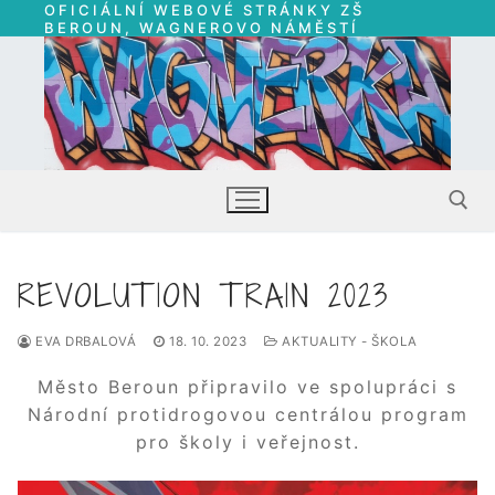
OFICIÁLNÍ WEBOVÉ STRÁNKY ZŠ
Přeskočit
BEROUN, WAGNEROVO NÁMĚSTÍ
na
obsah
REVOLUTION TRAIN 2023
Hledat:
EVA DRBALOVÁ
18. 10. 2023
AKTUALITY - ŠKOLA
Město Beroun připravilo ve spolupráci s
Národní protidrogovou centrálou program
pro školy i veřejnost.