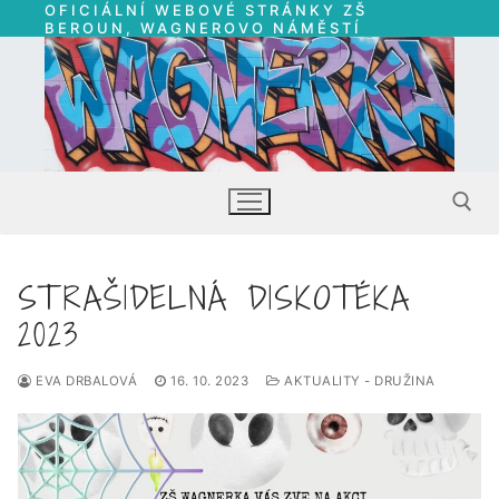
OFICIÁLNÍ WEBOVÉ STRÁNKY ZŠ
Přeskočit
BEROUN, WAGNEROVO NÁMĚSTÍ
na
obsah
STRAŠIDELNÁ DISKOTÉKA
Hledat:
2023
EVA DRBALOVÁ
16. 10. 2023
AKTUALITY - DRUŽINA