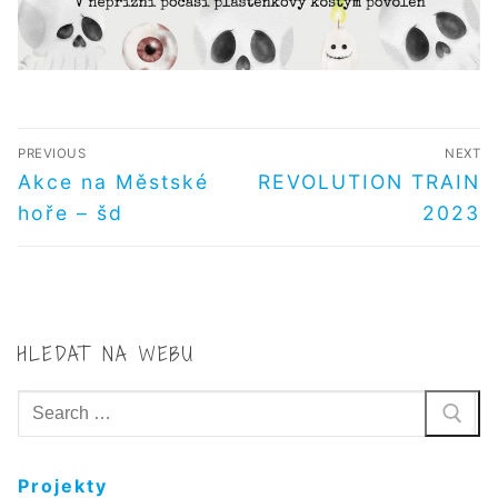
NAVIGACE
PREVIOUS
NEXT
PRO
Předchozí
Další
Akce na Městské
REVOLUTION TRAIN
příspěvek
příspěvek
PŘÍSPĚVEK
hoře – šd
2023
HLEDAT NA WEBU
Hledat:
Projekty