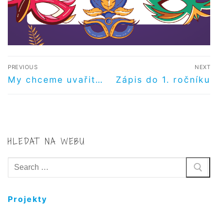
NAVIGACE
PREVIOUS
NEXT
PRO
Předchozí
Další
My chceme uvařit…
Zápis do 1. ročníku
příspěvek
příspěvek
PŘÍSPĚVEK
HLEDAT NA WEBU
Hledat:
Projekty