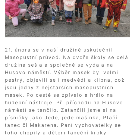
21. února se v naší družině uskutečnil
Masopustní průvod. Na dvoře školy se celá
družina sešla a společně se vydala na
Husovo náměstí. Výběr masek byl velmi
pestrý, objevili se i medvědi a klibna, což
jsou jedny z nejstarších masopustních
masek. Po cestě se zpívalo a hrálo na
hudební nástroje. Při příchodu na Husovo
náměstí se tančilo. Zatančili jsme si na
písničky jako Jede, jede mašinka, Ptačí
tanec či Makarena. Paní vychovatelky se
toho chopily a dětem taneční kroky