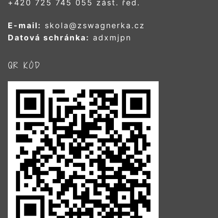
+420 725 745 055 zást. řed.
E-mail:
skola@zswagnerka.cz
Datová schránka:
adxmjpn
QR KÓD