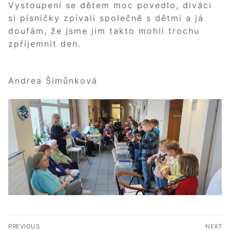
Vystoupení se dětem moc povedlo, diváci
si písničky zpívali společně s dětmi a já
doufám, že jsme jim takto mohli trochu
zpříjemnit den.
Andrea Šimůnková
NAVIGACE
PREVIOUS
NEXT