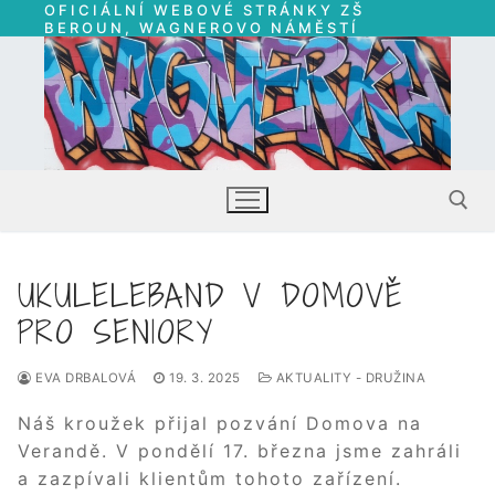
OFICIÁLNÍ WEBOVÉ STRÁNKY ZŠ
Přeskočit
BEROUN, WAGNEROVO NÁMĚSTÍ
na
obsah
UKULELEBAND V DOMOVĚ
Hledat:
PRO SENIORY
EVA DRBALOVÁ
19. 3. 2025
AKTUALITY - DRUŽINA
Náš kroužek přijal pozvání Domova na
Verandě. V pondělí 17. března jsme zahráli
a zazpívali klientům tohoto zařízení.