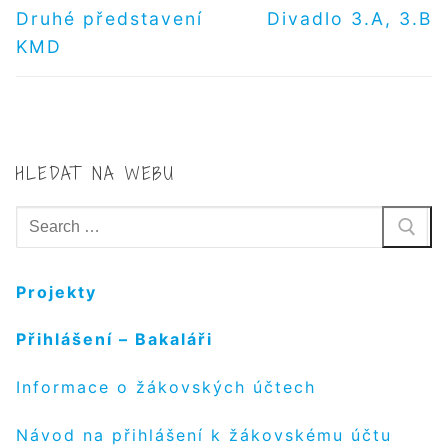
PRO
Předchozí
Další
Druhé představení
Divadlo 3.A, 3.B
příspěvek
příspěvek
PŘÍSPĚVEK
KMD
HLEDAT NA WEBU
Hledat:
Projekty
Přihlášení – Bakaláři
Informace o žákovských účtech
Návod na přihlášení k žákovskému účtu