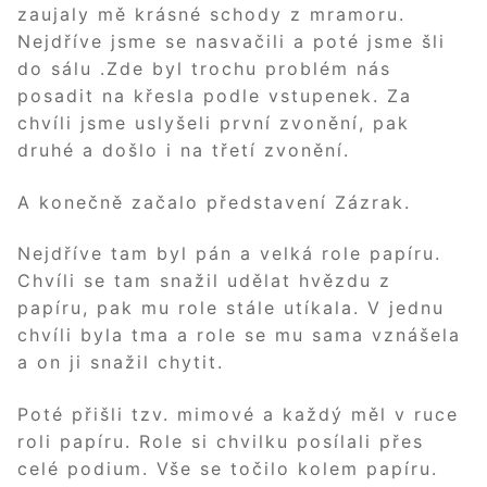
zaujaly mě krásné schody z mramoru.
Nejdříve jsme se nasvačili a poté jsme šli
do sálu .Zde byl trochu problém nás
posadit na křesla podle vstupenek. Za
chvíli jsme uslyšeli první zvonění, pak
druhé a došlo i na třetí zvonění.
A konečně začalo představení Zázrak.
Nejdříve tam byl pán a velká role papíru.
Chvíli se tam snažil udělat hvězdu z
papíru, pak mu role stále utíkala. V jednu
chvíli byla tma a role se mu sama vznášela
a on ji snažil chytit.
Poté přišli tzv. mimové a každý měl v ruce
roli papíru. Role si chvilku posílali přes
celé podium. Vše se točilo kolem papíru.