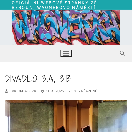
OFICIÁLNÍ WEBOVÉ STRÁNKY ZŠ
Přeskočit
BEROUN, WAGNEROVO NÁMĚSTÍ
na
obsah
DIVADLO 3.A, 3.B
Hledat:
EVA DRBALOVÁ
21. 3. 2025
NEZAŘAZENÉ