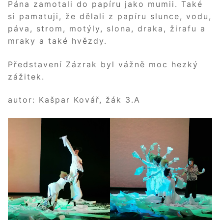
Pána zamotali do papíru jako mumii. Také
si pamatuji, že dělali z papíru slunce, vodu,
páva, strom, motýly, slona, draka, žirafu a
mraky a také hvězdy.
Představení Zázrak byl vážně moc hezký
zážitek.
autor: Kašpar Kovář, žák 3.A