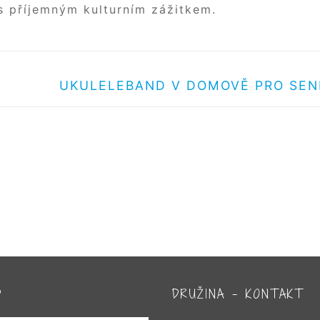
s příjemným kulturním zážitkem.
Další
UKULELEBAND V DOMOVĚ PRO SEN
příspěvek
D
DRUŽINA – KONTAKT