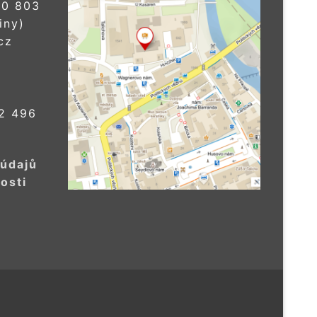
0 803
iny)
cz
2 496
 údajů
osti