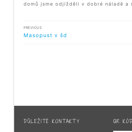
domů jsme odjížděli v dobré náladě a 
NAVIGACE
PREVIOUS
PRO
Předchozí
Masopust v šd
příspěvek
PŘÍSPĚVEK
DŮLEŽITÉ KONTAKTY
QR KÓ