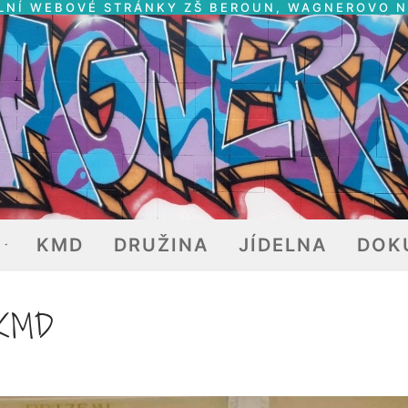
LNÍ WEBOVÉ STRÁNKY ZŠ BEROUN, WAGNEROVO 
E
KMD
DRUŽINA
JÍDELNA
DOK
KMD