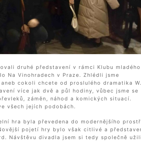
ovali druhé představení v rámci Klubu mladého
dlo Na Vinohradech v Praze. Zhlédli jsme
 aneb cokoli chcete od proslulého dramatika W
avení více jak dvě a půl hodiny, vůbec jsme se
 převleků, záměn, náhod a komických situací.
ve všech jejích podobách.
elní hra byla převedena do modernějšího prostř
ovější pojetí hry bylo však citlivé a představen
d. Návštěvu divadla jsem si tedy společně užil