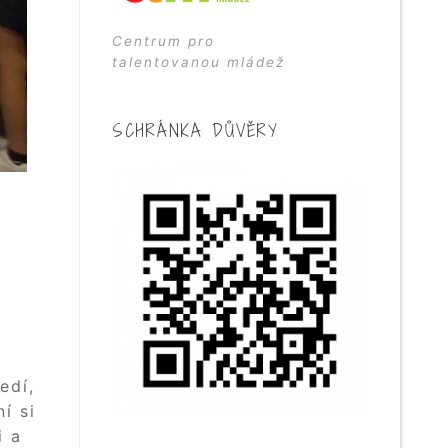
Centrum pro
talentovanou mládež
SCHRÁNKA DŮVĚRY
.
edí,
í si
i a