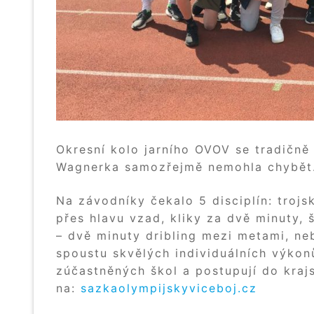
Okresní kolo jarního OVOV se tradičně
Wagnerka samozřejmě nemohla chybět
Na závodníky čekalo 5 disciplín: tro
přes hlavu vzad, kliky za dvě minuty, 
– dvě minuty dribling mezi metami, neb
spoustu skvělých individuálních výkonů
zúčastněných škol a postupují do kra
na:
sazkaolympijskyviceboj.cz