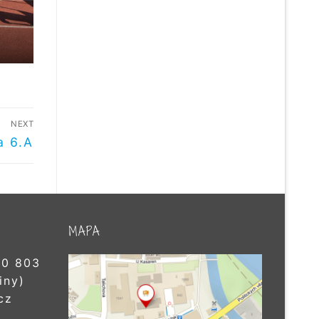
NEXT
a 6.A
MAPA
0 803
iny)
cz