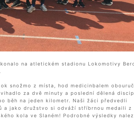
 konalo na atletickém stadionu Lokomotivy Ber
.
jskok snožmo z místa, hod medicinbalem obouru
švihadlo za dvě minuty a poslední dělená discip
o běh na jeden kilometr. Naši žáci předvedli
 a jako družstvo si odváží stříbrnou medaili z
jského kola ve Slaném! Podrobné výsledky nale