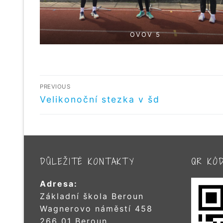
OVOV 5
NAVIGACE
PREVIOUS
PRO
Předchozí
Velikonoční stezka v šd
příspěvek
PŘÍSPĚVEK
DŮLEŽITÉ KONTAKTY
QR KÓ
Adresa:
Základní škola Beroun
Wagnerovo náměstí 458
266 01 Beroun