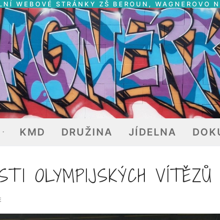
LNÍ WEBOVÉ STRÁNKY ZŠ BEROUN, WAGNEROVO 
E
KMD
DRUŽINA
JÍDELNA
DOK
TI OLYMPIJSKÝCH VÍTĚZŮ
E