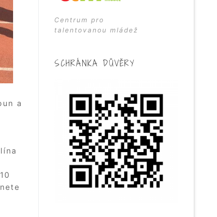
Centrum pro
talentovanou mládež
SCHRÁNKA DŮVĚRY
oun a
č
lína
 10
znete