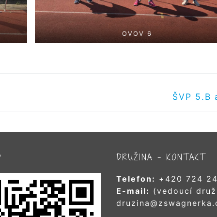
OVOV 6
Další
ŠVP 5.B 
příspěvek
D
DRUŽINA – KONTAKT
Telefon:
+420 724 24
E-mail:
(vedoucí druž
druzina@zswagnerka.