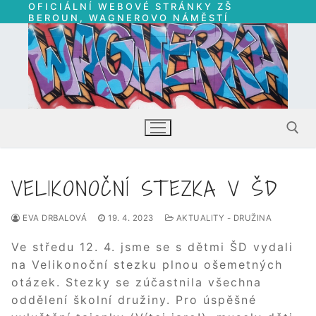
OFICIÁLNÍ WEBOVÉ STRÁNKY ZŠ
Přeskočit
BEROUN, WAGNEROVO NÁMĚSTÍ
na
obsah
VELIKONOČNÍ STEZKA V ŠD
Hledat:
EVA DRBALOVÁ
19. 4. 2023
AKTUALITY - DRUŽINA
Ve středu 12. 4. jsme se s dětmi ŠD vydali
na Velikonoční stezku plnou ošemetných
otázek. Stezky se zúčastnila všechna
oddělení školní družiny. Pro úspěšné