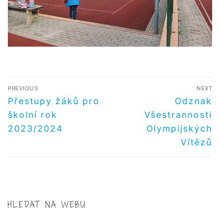
NAVIGACE
PREVIOUS
NEXT
PRO
Předchozí
Další
Přestupy žáků pro
Odznak
příspěvek
příspěvek
PŘÍSPĚVEK
školní rok
Všestrannosti
2023/2024
Olympijských
Vítězů
HLEDAT NA WEBU