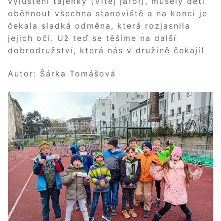
vyluštění tajenky (Vítej jaro!), musely děti
oběhnout všechna stanoviště a na konci je
čekala sladká odměna, která rozjasnila
jejich oči. Už teď se těšíme na další
dobrodružství, která nás v družině čekají!
Autor: Šárka Tomášová