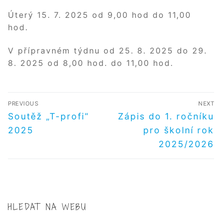
Úterý 15. 7. 2025 od 9,00 hod do 11,00
hod.
V přípravném týdnu od 25. 8. 2025 do 29.
8. 2025 od 8,00 hod. do 11,00 hod.
NAVIGACE
PREVIOUS
NEXT
PRO
Předchozí
Další
Soutěž „T-profi“
Zápis do 1. ročníku
příspěvek
příspěvek
PŘÍSPĚVEK
2025
pro školní rok
2025/2026
HLEDAT NA WEBU