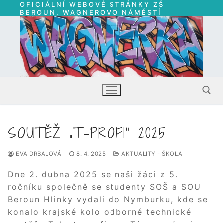
OFICIÁLNÍ WEBOVÉ STRÁNKY ZŠ
Přeskočit
BEROUN, WAGNEROVO NÁMĚSTÍ
na
obsah
SOUTĚŽ „T-PROFI“ 2025
Hledat:
EVA DRBALOVÁ
8. 4. 2025
AKTUALITY - ŠKOLA
Dne 2. dubna 2025 se naši žáci z 5.
ročníku společně se studenty SOŠ a SOU
Beroun Hlinky vydali do Nymburku, kde se
konalo krajské kolo odborné technické