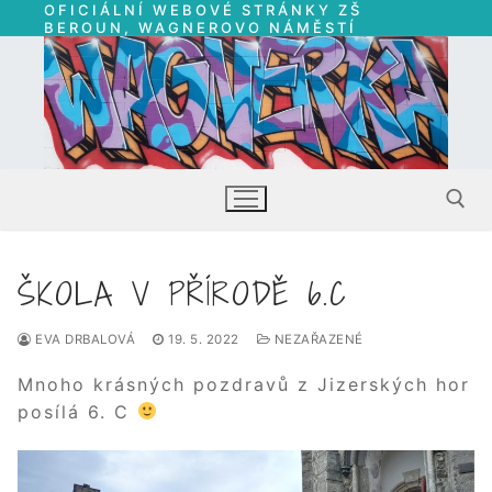
OFICIÁLNÍ WEBOVÉ STRÁNKY ZŠ
Přeskočit
BEROUN, WAGNEROVO NÁMĚSTÍ
na
obsah
ŠKOLA V PŘÍRODĚ 6.C
Hledat:
EVA DRBALOVÁ
19. 5. 2022
NEZAŘAZENÉ
Mnoho krásných pozdravů z Jizerských hor
posílá 6. C