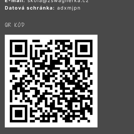
E-mail:
skola@zswagnerka.cz
Datová schránka:
adxmjpn
QR KÓD