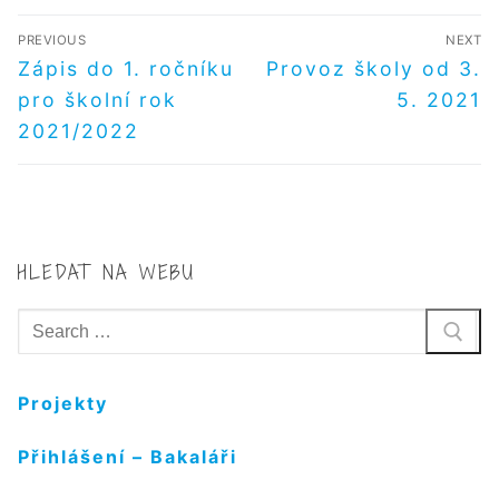
NAVIGACE
PREVIOUS
NEXT
PRO
Předchozí
Další
Zápis do 1. ročníku
Provoz školy od 3.
příspěvek
příspěvek
PŘÍSPĚVEK
pro školní rok
5. 2021
2021/2022
HLEDAT NA WEBU
Hledat:
Projekty
Přihlášení – Bakaláři