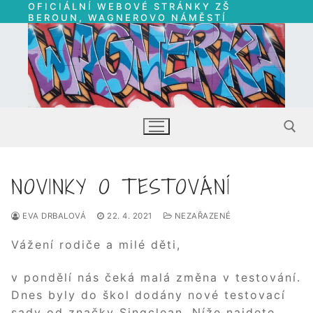
OFICIÁLNÍ WEBOVÉ STRÁNKY ZŠ
Přeskočit
BEROUN, WAGNEROVO NÁMĚSTÍ
na
obsah
NOVINKY O TESTOVÁNÍ
Hledat:
EVA DRBALOVÁ
22. 4. 2021
NEZAŘAZENÉ
Vážení rodiče a milé děti,
v pondělí nás čeká malá změna v testování.
Dnes byly do škol dodány nové testovací
sady od značky Singclean. Níže najdete