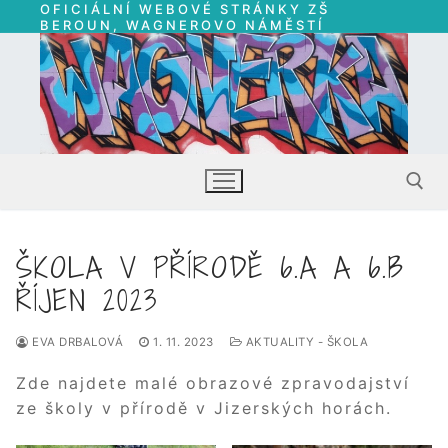
OFICIÁLNÍ WEBOVÉ STRÁNKY ZŠ
Přeskočit
BEROUN, WAGNEROVO NÁMĚSTÍ
na
obsah
ŠKOLA V PŘÍRODĚ 6.A A 6.B
Hledat:
ŘÍJEN 2023
EVA DRBALOVÁ
1. 11. 2023
AKTUALITY - ŠKOLA
Zde najdete malé obrazové zpravodajství
ze školy v přírodě v Jizerských horách.