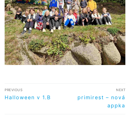
NAVIGACE
PREVIOUS
NEXT
PRO
Předchozí
Další
Halloween v 1.B
primirest – nová
příspěvek
příspěvek
PŘÍSPĚVEK
appka