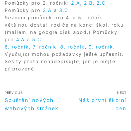
Pomůcky pro 2. ročník:
2.A
,
2.B
,
2.C
Pomůcky pro
3.A
a
3.C
.
Seznam pomůcek pro 4. a 5. ročník
většinou dostali rodiče na konci škol. roku
(mailem, na google disk apod.) Pomůcky
pro
4.A
a
5.C
.
6. ročník
,
7. ročník
,
8. ročník
,
9. ročník
.
Vyučující mohou požadavky ještě upřesnit.
Sešity proto nenadepisujte, jen je mějte
připravené.
NAVIGACE
PREVIOUS
NEXT
PRO
Předchozí
Další
Spuštění nových
Náš první školní
příspěvek
příspěvek
PŘÍSPĚVEK
webových stránek
den