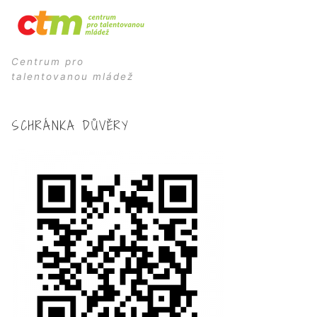
Centrum pro
talentovanou mládež
SCHRÁNKA DŮVĚRY