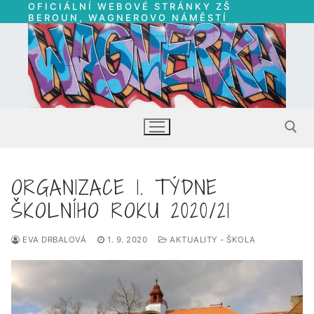
OFICIÁLNÍ WEBOVÉ STRÁNKY ZŠ
Přeskočit
BEROUN, WAGNEROVO NÁMĚSTÍ
na
obsah
ORGANIZACE 1. TÝDNE
Hledat:
ŠKOLNÍHO ROKU 2020/21
EVA DRBALOVÁ
1. 9. 2020
AKTUALITY - ŠKOLA