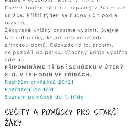
Pátek
– vyučování končí v 11:40 h.
Rozvrh budou děti mít napsaný v žákovské
knížce. Příští týden se budou učit podle
rozvrhu.
Žákovské knížky prosíme vyplnit. Stejně
tak dotazníky, které děti ve středu
přinesou domů. Odevzdejte je, prosím,
nejpozději do pátku. Všechny údaje vyplňte
čitelně.
PŘIPOMÍNÁME TŘÍDNÍ SCHŮZKU V ÚTERÝ
8. 9. V 16 HODIN VE TŘÍDÁCH.
Rodičům prvňáčků 20/21
Rozřazení do tříd
Seznam pomůcek do 1. třídy
SEŠITY A POMŮCKY PRO STARŠÍ
ŽÁKY: