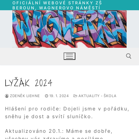
OFICIÁLNÍ WEBOVÉ STRÁNKY ZŠ
Přeskočit
BEROUN, WAGNEROVO NÁMĚSTÍ
na
obsah
LYŽÁK 2024
Hledat:
ZDENĚK LIEHNE
19. 1. 2024
AKTUALITY - ŠKOLA
Hlášení pro rodiče: Dojeli jsme v pořádku,
sněhu je dost a svítí sluníčko.
Aktualizováno 20.1.: Máme se dobře,
všechny vás zdravíme a posíláme