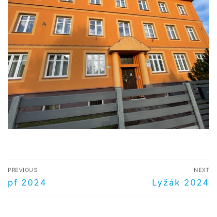
NAVIGACE
PREVIOUS
NEXT
PRO
Předchozí
Další
pf 2024
Lyžák 2024
příspěvek
příspěvek
PŘÍSPĚVEK