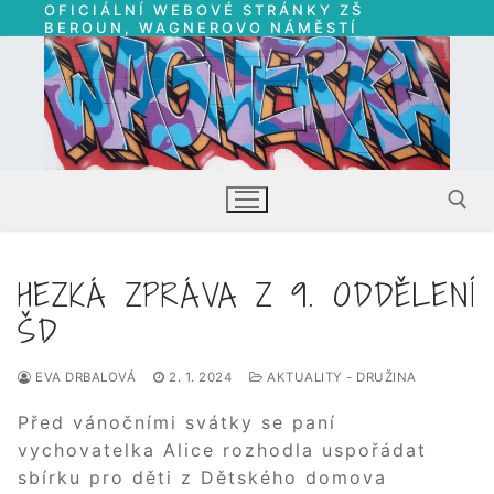
OFICIÁLNÍ WEBOVÉ STRÁNKY ZŠ
Přeskočit
BEROUN, WAGNEROVO NÁMĚSTÍ
na
obsah
HEZKÁ ZPRÁVA Z 9. ODDĚLENÍ
Hledat:
ŠD
EVA DRBALOVÁ
2. 1. 2024
AKTUALITY - DRUŽINA
Před vánočními svátky se paní
vychovatelka Alice rozhodla uspořádat
sbírku pro děti z Dětského domova