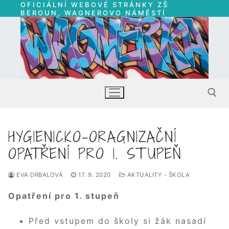
OFICIÁLNÍ WEBOVÉ STRÁNKY ZŠ
Přeskočit
BEROUN, WAGNEROVO NÁMĚSTÍ
na
obsah
HYGIENICKO-ORAGNIZAČNÍ
Hledat:
OPATŘENÍ PRO 1. STUPEŇ
EVA DRBALOVÁ
17. 9. 2020
AKTUALITY - ŠKOLA
Opatření pro 1. stupeň
Před vstupem do školy si žák nasadí