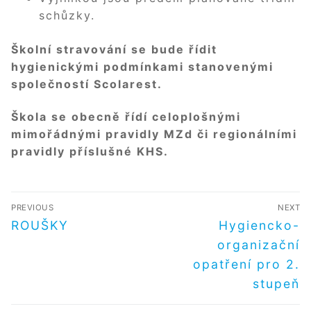
schůzky.
Školní stravování se bude řídit
hygienickými podmínkami stanovenými
společností Scolarest.
Škola se obecně řídí celoplošnými
mimořádnými pravidly MZd či regionálními
pravidly příslušné KHS.
NAVIGACE
PREVIOUS
NEXT
PRO
Předchozí
Další
ROUŠKY
Hygiencko-
příspěvek
příspěvek
PŘÍSPĚVEK
organizační
opatření pro 2.
stupeň