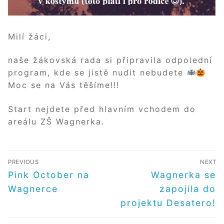
Milí žáci,
naše žákovská rada si připravila odpolední
program, kde se jistě nudit nebudete
Moc se na Vás těšíme!!!
Start nejdete před hlavním vchodem do
areálu ZŠ Wagnerka.
NAVIGACE
PREVIOUS
NEXT
PRO
Předchozí
Další
Pink October na
Wagnerka se
příspěvek
příspěvek
PŘÍSPĚVEK
Wagnerce
zapojila do
projektu Desatero!