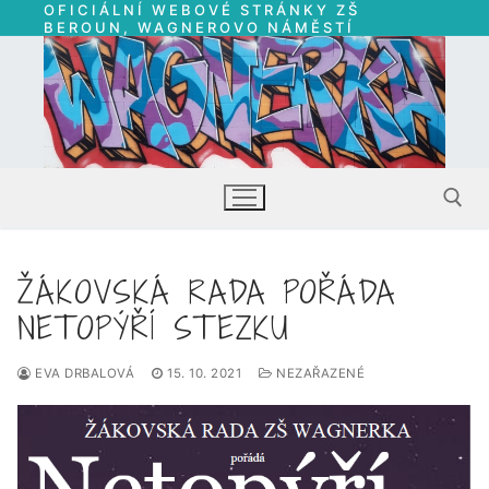
OFICIÁLNÍ WEBOVÉ STRÁNKY ZŠ
Přeskočit
BEROUN, WAGNEROVO NÁMĚSTÍ
na
obsah
ŽÁKOVSKÁ RADA POŘÁDA
Hledat:
NETOPÝŘÍ STEZKU
EVA DRBALOVÁ
15. 10. 2021
NEZAŘAZENÉ