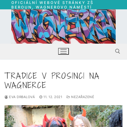
OFICIÁLNÍ WEBOVÉ STRÁNKY ZŠ
Přeskočit
BEROUN, WAGNEROVO NÁMĚSTÍ
na
obsah
TRADICE V PROSINCI NA
Hledat:
WAGNERCE
EVA DRBALOVÁ
11. 12. 2021
NEZAŘAZENÉ