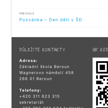
NAVIGACE
PREVIOUS
PRO
Předchozí
Pozvánka – Den dětí v ŠD
příspěvek
PŘÍSPĚVEK
DŮLEŽITÉ KONTAKTY
QR KÓ
Adresa:
Základní škola Beroun
Wagnerovo náměstí 458
266 01 Beroun
Telefony:
+420 311 623 315
sekretariát