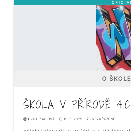
OFICIÁ
Přeskočit
na
obsah
O ŠKOL
ŠKOLA V PŘÍRODĚ 4.C
EVA DRBALOVÁ
19. 5. 2025
NEZAŘAZENÉ
Všichni dorazili v pořádku a již jsou u