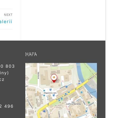
NEXT
lerii
MAPA
0 803
iny)
cz
2 496