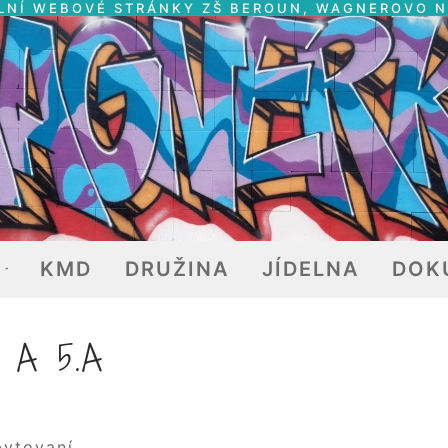
LNÍ WEBOVÉ STRÁNKY ZŠ BEROUN, WAGNEROVO 
E
KMD
DRUŽINA
JÍDELNA
DOK
 A 5.A
bytovaní.