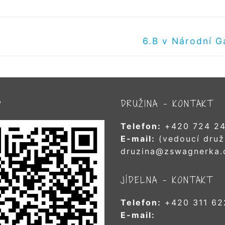
Další
6.B v Národní Ga
příspěvek
D
DRUŽINA – KONTAKT
Telefon:
+420 724 24
E-mail:
(vedoucí druž
druzina@zswagnerka.
JÍDELNA – KONTAKT
Telefon:
+420 311 62
E-mail: