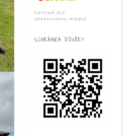
Centrum pro
talentovanou mládež
SCHRÁNKA DŮVĚRY