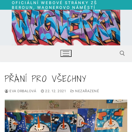
OFICIÁLNÍ WEBOVÉ STRÁNKY ZŠ
Přeskočit
BEROUN, WAGNEROVO NÁMĚSTÍ
na
obsah
PŘÁNÍ PRO VŠECHNY
Hledat:
EVA DRBALOVÁ
22. 12. 2021
NEZAŘAZENÉ