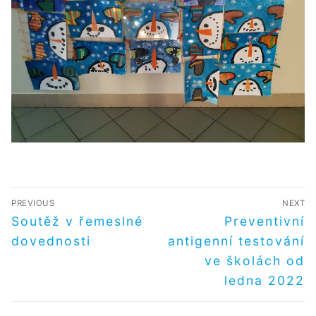
NAVIGACE
PREVIOUS
NEXT
PRO
Předchozí
Další
Soutěž v řemeslné
Preventivní
příspěvek
příspěvek
PŘÍSPĚVEK
dovednosti
antigenní testování
ve školách od
ledna 2022