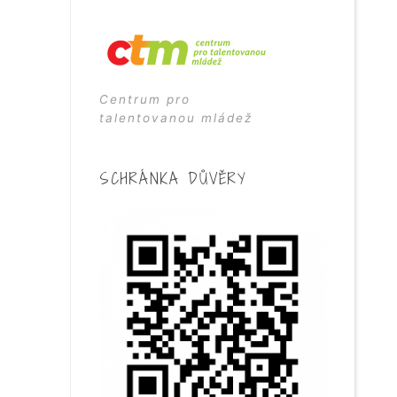
Centrum pro
talentovanou mládež
SCHRÁNKA DŮVĚRY