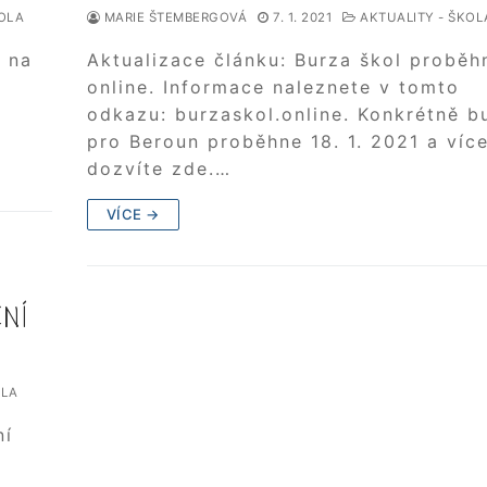
OLA
MARIE ŠTEMBERGOVÁ
7. 1. 2021
AKTUALITY - ŠKOL
í na
Aktualizace článku: Burza škol proběh
online. Informace naleznete v tomto
odkazu: burzaskol.online. Konkrétně b
pro Beroun proběhne 18. 1. 2021 a víc
dozvíte zde.…
VÍCE →
NÍ
OLA
ní