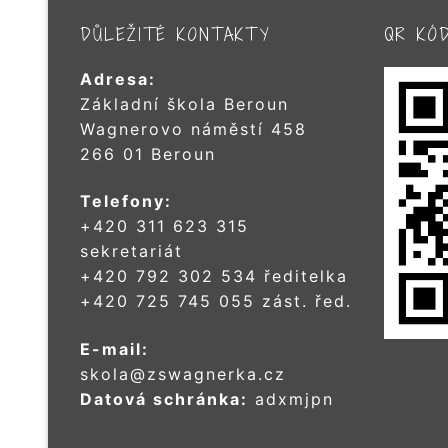
DŮLEŽITÉ KONTAKTY
QR KÓ
Adresa:
Základní škola Beroun
Wagnerovo náměstí 458
266 01 Beroun
Telefony:
+420 311 623 315
sekretariát
+420 792 302 534 ředitelka
+420 725 745 055 zást. řed.
E-mail:
skola@zswagnerka.cz
Datová schránka:
adxmjpn