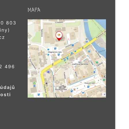
MAPA
0 803
iny)
cz
2 496
 údajů
osti