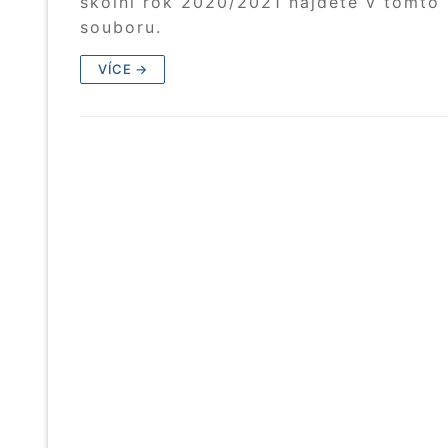
školní rok 2020/2021 najdete v tomto
souboru.
VÍCE →