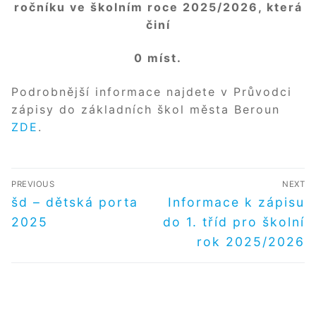
ročníku ve školním roce 2025/2026, která
činí
0 míst.
Podrobnější informace najdete v Průvodci
zápisy do základních škol města Beroun
ZDE
.
NAVIGACE
PREVIOUS
NEXT
PRO
Předchozí
Další
šd – dětská porta
Informace k zápisu
příspěvek
příspěvek
PŘÍSPĚVEK
2025
do 1. tříd pro školní
rok 2025/2026