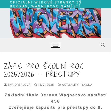
OFICIÁLNÍ WEBOVÉ STRÁNKY ZŠ
Přeskočit
BEROUN, WAGNEROVO NÁMĚSTÍ
na
obsah
ZÁPIS PRO ŠKOLNÍ ROK
Hledat:
2025/2026 – PŘESTUPY
EVA DRBALOVÁ
18. 2. 2025
AKTUALITY - ŠKOLA
Základní škola Beroun Wagnerovo náměstí
458
zveřejňuje kapacitu pro přestupy do 6.