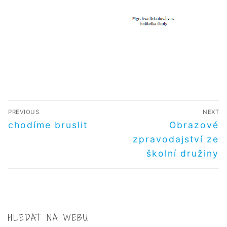
NAVIGACE
PREVIOUS
NEXT
PRO
Předchozí
Další
chodíme bruslit
Obrazové
příspěvek
příspěvek
PŘÍSPĚVEK
zpravodajství ze
školní družiny
HLEDAT NA WEBU