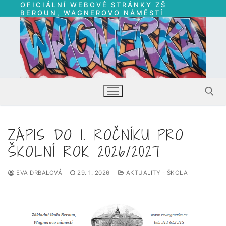
OFICIÁLNÍ WEBOVÉ STRÁNKY ZŠ
Přeskočit
BEROUN, WAGNEROVO NÁMĚSTÍ
na
obsah
ZÁPIS DO 1. ROČNÍKU PRO
Hledat:
ŠKOLNÍ ROK 2026/2027
EVA DRBALOVÁ
29. 1. 2026
AKTUALITY - ŠKOLA