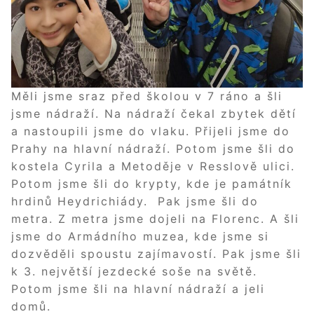
Měli jsme sraz před školou v 7 ráno a šli
jsme nádraží. Na nádraží čekal zbytek dětí
a nastoupili jsme do vlaku. Přijeli jsme do
Prahy na hlavní nádraží. Potom jsme šli do
kostela Cyrila a Metoděje v Resslově ulici.
Potom jsme šli do krypty, kde je památník
hrdinů Heydrichiády. Pak jsme šli do
metra. Z metra jsme dojeli na Florenc. A šli
jsme do Armádního muzea, kde jsme si
dozvěděli spoustu zajímavostí. Pak jsme šli
k 3. největší jezdecké soše na světě.
Potom jsme šli na hlavní nádraží a jeli
domů.