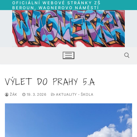
OFICIÁLNÍ WEBOVÉ STRÁNKY ZŠ
Přeskočit
BEROUN, WAGNEROVO NÁMĚSTÍ
na
obsah
VÝLET DO PRAHY 5.A
Hledat:
ŽÁK
19. 3. 2026
AKTUALITY - ŠKOLA