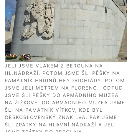
JELI JSME VLAKEM Z BEROUNA NA
HL.NÁDRAŽÍ. POTOM JSME ŠLI PĚŠKY NA
PAMÁTNÍK HRDINŮ HEYDRICHIÁDY. POTOM
JSME JELI METREM NA FLORENC. ODTUD
JSME ŠLI PĚŠKY DO ARMÁDNÍHO MUZEA
NA ŽIŽKOVĚ. OD ARMÁDNÍHO MUZEA JSME
ŠLI NA PAMÁTNÍK VÍTKOV, KDE BYL
ČESKOSLOVENSKÝ ZNAK LVA. PAK JSME
ŠLI ZPÁTKY NA HLAVNÍ NÁDRAŽÍ A JELI
JSME ZPÁTKY DO BEROUNA.