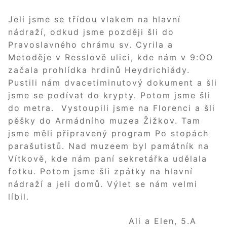
Jeli jsme se třídou vlakem na hlavní
nádraží, odkud jsme později šli do
Pravoslavného chrámu sv. Cyrila a
Metoděje v Resslově ulici, kde nám v 9:OO
začala prohlídka hrdinů Heydrichiády.
Pustili nám dvacetiminutový dokument a šli
jsme se podívat do krypty. Potom jsme šli
do metra. Vystoupili jsme na Florenci a šli
pěšky do Armádního muzea Žižkov. Tam
jsme měli připravený program Po stopách
parašutistů. Nad muzeem byl památník na
Vítkově, kde nám paní sekretářka udělala
fotku. Potom jsme šli zpátky na hlavní
nádraží a jeli domů. Výlet se nám velmi
líbil.
Ali a Elen, 5.A