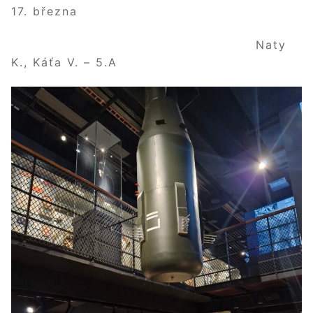
17. března
Naty
K., Káťa V. – 5.A