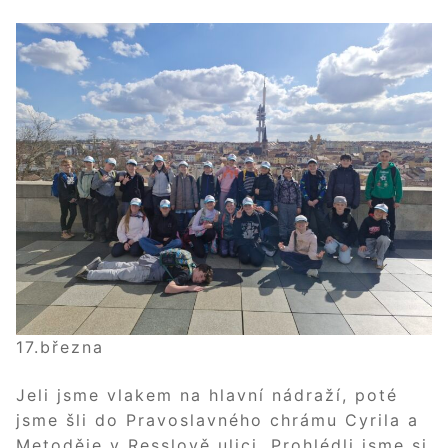
17.března
Jeli jsme vlakem na hlavní nádraží, poté
jsme šli do Pravoslavného chrámu Cyrila a
Metoděje v Resslově ulici. Prohlédli jsme si