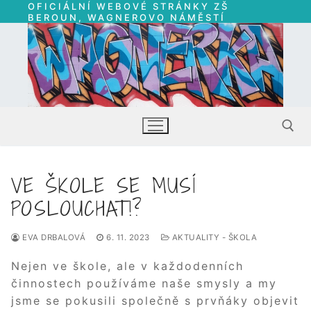
OFICIÁLNÍ WEBOVÉ STRÁNKY ZŠ
Přeskočit
BEROUN, WAGNEROVO NÁMĚSTÍ
na
obsah
VE ŠKOLE SE MUSÍ
Hledat:
POSLOUCHAT!?
EVA DRBALOVÁ
6. 11. 2023
AKTUALITY - ŠKOLA
Nejen ve škole, ale v každodenních
činnostech používáme naše smysly a my
jsme se pokusili společně s prvňáky objevit