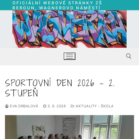
OFICIÁLNÍ WEBOVÉ STRÁNKY ZŠ
Přeskočit
BEROUN, WAGNEROVO NÁMĚSTÍ
na
obsah
SPORTOVNÍ DEN 2026 – 2.
Hledat:
STUPEŇ
EVA DRBALOVÁ
3. 6. 2026
AKTUALITY - ŠKOLA